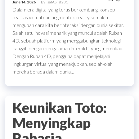
June 14, 2026
By
safASFsf231
Dalam era digital yang terus berkembang, konsep
realitas virtual dan augmented reality semakin
mengubah cara kita berinteraksi dengan dunia sekitar.
Salah satu inovasi menarik yang muncul adalah Rubah
4D, sebuah platform yang menggabungkan teknologi
canggih dengan pengalaman interaktif yang memukau.
Dengan Rubah 4D, pengguna dapat menjelajahi
lingkungan virtual yang menakjubkan, seolah-olah
mereka berada dalam dunia…
Keunikan Toto:
Menyingkap
Rahasia