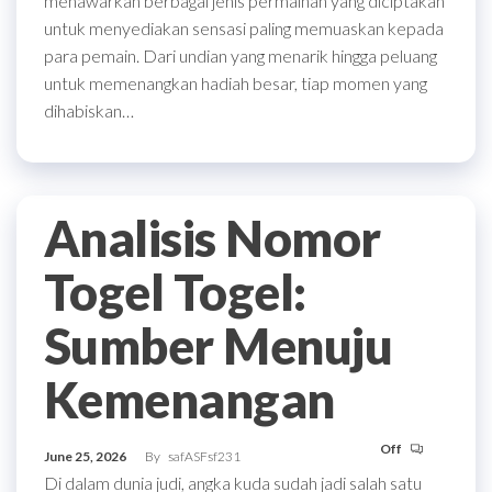
menawarkan berbagai jenis permainan yang diciptakan
untuk menyediakan sensasi paling memuaskan kepada
para pemain. Dari undian yang menarik hingga peluang
untuk memenangkan hadiah besar, tiap momen yang
dihabiskan…
Analisis Nomor
Togel Togel:
Sumber Menuju
Kemenangan
Off
June 25, 2026
By
safASFsf231
Di dalam dunia judi, angka kuda sudah jadi salah satu