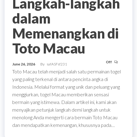
Langkah-langkah
dalam
Memenangkan di
Toto Macau
Off
June 26, 2026
By
safASFsf231
Toto Macau telah menjadi salah satu permainan togel
yang paling terkenal di antara pencinta angka di
Indonesia. Melalui format yang unik dan peluang yang
menggiurkan, togel Macau memberikan sensasi
bermain yang istimewa. Dalam artikel ini, kami akan
menyajikan petunjuk langkah demi langkah untuk
menolong Anda mengerti cara bermain Toto Macau
dan mendapatkan kemenangan, khususnya pada…