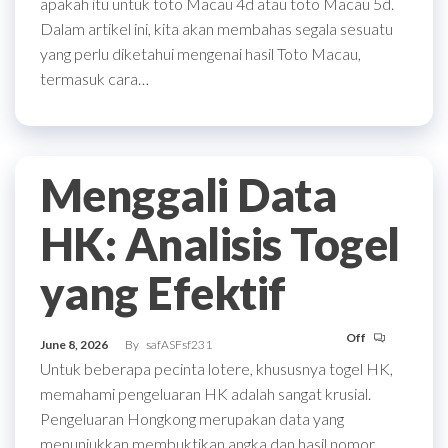
apakah itu untuk toto Macau 4d atau toto Macau 5d.
Dalam artikel ini, kita akan membahas segala sesuatu
yang perlu diketahui mengenai hasil Toto Macau,
termasuk cara…
Menggali Data
HK: Analisis Togel
yang Efektif
Off
June 8, 2026
By
safASFsf231
Untuk beberapa pecinta lotere, khususnya togel HK,
memahami pengeluaran HK adalah sangat krusial.
Pengeluaran Hongkong merupakan data yang
menunjukkan membuktikan angka dan hasil nomor