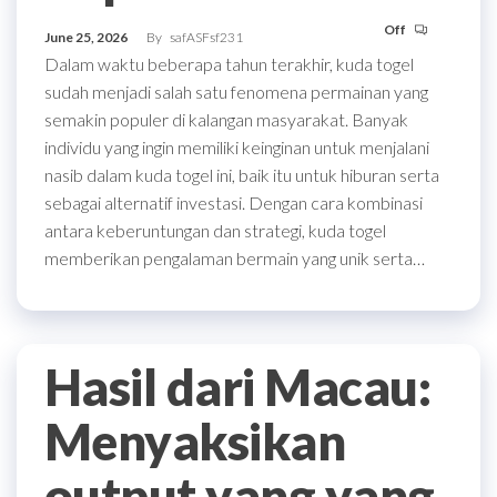
Off
June 25, 2026
By
safASFsf231
Dalam waktu beberapa tahun terakhir, kuda togel
sudah menjadi salah satu fenomena permainan yang
semakin populer di kalangan masyarakat. Banyak
individu yang ingin memiliki keinginan untuk menjalani
nasib dalam kuda togel ini, baik itu untuk hiburan serta
sebagai alternatif investasi. Dengan cara kombinasi
antara keberuntungan dan strategi, kuda togel
memberikan pengalaman bermain yang unik serta…
Hasil dari Macau:
Menyaksikan
output yang yang