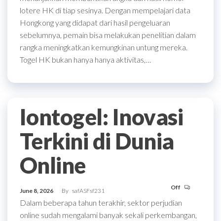
lotere HK di tiap sesinya. Dengan mempelajari data
Hongkong yang didapat dari hasil pengeluaran
sebelumnya, pemain bisa melakukan penelitian dalam
rangka meningkatkan kemungkinan untung mereka.
Togel HK bukan hanya hanya aktivitas,…
Iontogel: Inovasi
Terkini di Dunia
Online
Off
June 8, 2026
By
safASFsf231
Dalam beberapa tahun terakhir, sektor perjudian
online sudah mengalami banyak sekali perkembangan,