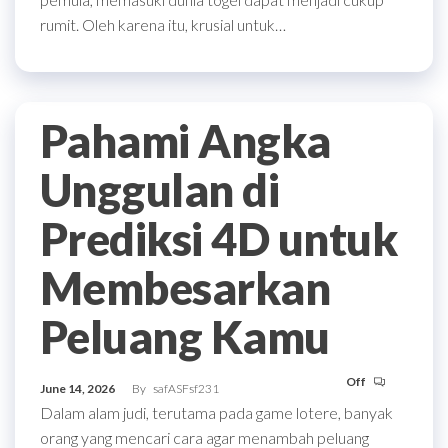
rumit. Oleh karena itu, krusial untuk…
Pahami Angka
Unggulan di
Prediksi 4D untuk
Membesarkan
Peluang Kamu
Off
June 14, 2026
By
safASFsf231
Dalam alam judi, terutama pada game lotere, banyak
orang yang mencari cara agar menambah peluang