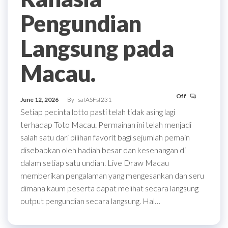
Pengundian
Langsung pada
Macau.
Off
June 12, 2026
By
safASFsf231
Setiap pecinta lotto pasti telah tidak asing lagi
terhadap Toto Macau. Permainan ini telah menjadi
salah satu dari pilihan favorit bagi sejumlah pemain
disebabkan oleh hadiah besar dan kesenangan di
dalam setiap satu undian. Live Draw Macau
memberikan pengalaman yang mengesankan dan seru
dimana kaum peserta dapat melihat secara langsung
output pengundian secara langsung. Hal…