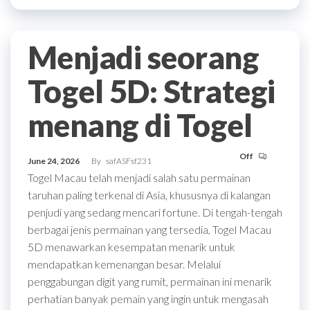
Menjadi seorang
Togel 5D: Strategi
menang di Togel
Off
June 24, 2026
By
safASFsf231
Togel Macau telah menjadi salah satu permainan
taruhan paling terkenal di Asia, khususnya di kalangan
penjudi yang sedang mencari fortune. Di tengah-tengah
berbagai jenis permainan yang tersedia, Togel Macau
5D menawarkan kesempatan menarik untuk
mendapatkan kemenangan besar. Melalui
penggabungan digit yang rumit, permainan ini menarik
perhatian banyak pemain yang ingin untuk mengasah