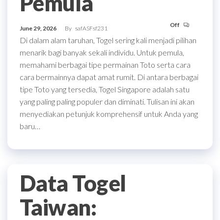
Pemula
Off
June 29, 2026
By
safASFsf231
Di dalam alam taruhan, Togel sering kali menjadi pilihan
menarik bagi banyak sekali individu. Untuk pemula,
memahami berbagai tipe permainan Toto serta cara
cara bermainnya dapat amat rumit. Di antara berbagai
tipe Toto yang tersedia, Togel Singapore adalah satu
yang paling paling populer dan diminati. Tulisan ini akan
menyediakan petunjuk komprehensif untuk Anda yang
baru…
Data Togel
Taiwan: