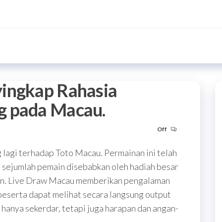
ingkap Rahasia
g pada Macau.
Off
ng lagi terhadap Toto Macau. Permainan ini telah
agi sejumlah pemain disebabkan oleh hadiah besar
ian. Live Draw Macau memberikan pengalaman
eserta dapat melihat secara langsung output
 hanya sekerdar, tetapi juga harapan dan angan-