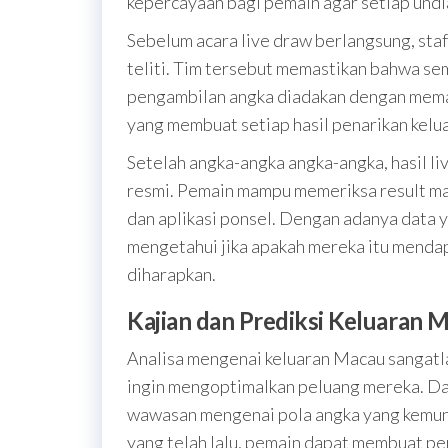
kepercayaan bagi pemain agar setiap undia
Sebelum acara live draw berlangsung, sta
teliti. Tim tersebut memastikan bahwa sem
pengambilan angka diadakan dengan meman
yang membuat setiap hasil penarikan kelu
Setelah angka-angka angka-angka, hasil l
resmi. Pemain mampu memeriksa result ma
dan aplikasi ponsel. Dengan adanya data 
mengetahui jika apakah mereka itu menda
diharapkan.
Kajian dan Prediksi Keluaran 
Analisa mengenai keluaran Macau sangatl
ingin mengoptimalkan peluang mereka. Da
wawasan mengenai pola angka yang kemung
yang telah lalu, pemain dapat membuat perk