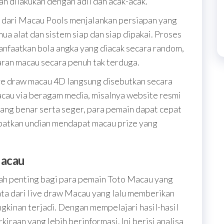
n dilakukan dengan adil dan acak-acak.
f dari Macau Pools menjalankan persiapan yang
ua alat dan sistem siap dan siap dipakai. Proses
faatkan bola angka yang diacak secara random,
aran macau secara penuh tak terduga.
ive draw macau 4D langsung disebutkan secara
cau via beragam media, misalnya website resmi
yang benar serta seger, para pemain dapat cepat
patkan undian mendapat macau prize yang
Macau
ah penting bagi para pemain Toto Macau yang
ta dari live draw Macau yang lalu memberikan
kinan terjadi. Dengan mempelajari hasil-hasil
iraan yang lebih berinformasi. Ini berisi analisa