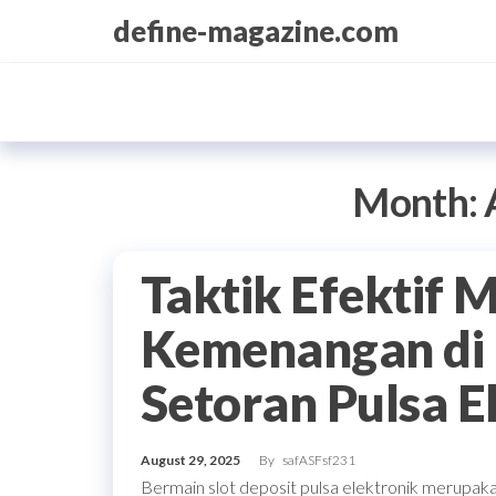
Skip
define-magazine.com
to
the
content
Month:
Taktik Efektif
Kemenangan di 
Setoran Pulsa E
August 29, 2025
By
safASFsf231
Bermain slot deposit pulsa elektronik merupak