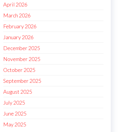
April 2026
March 2026
February 2026
January 2026
December 2025
November 2025
October 2025
September 2025
August 2025
July 2025
June 2025
May 2025