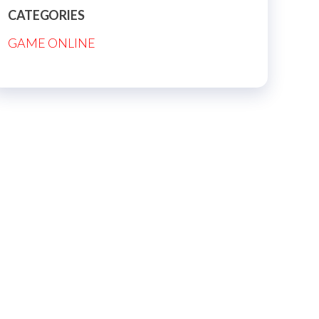
CATEGORIES
GAME ONLINE