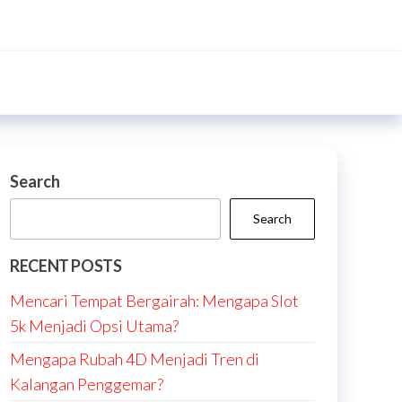
Search
Search
RECENT POSTS
Mencari Tempat Bergairah: Mengapa Slot
5k Menjadi Opsi Utama?
Mengapa Rubah 4D Menjadi Tren di
Kalangan Penggemar?