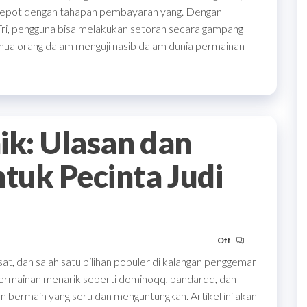
k repot dengan tahapan pembayaran yang. Dengan
ri, pengguna bisa melakukan setoran secara gampang
mua orang dalam menguji nasib dalam dunia permainan
ik: Ulasan dan
tuk Pecinta Judi
Off
t, dan salah satu pilihan populer di kalangan penggemar
permainan menarik seperti dominoqq, bandarqq, dan
 bermain yang seru dan menguntungkan. Artikel ini akan