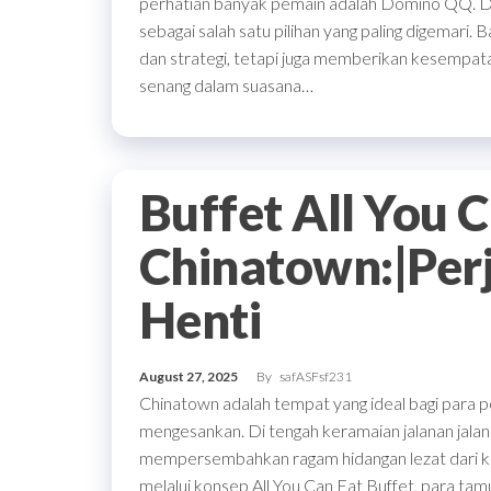
perhatian banyak pemain adalah Domino QQ. 
sebagai salah satu pilihan yang paling digemari.
dan strategi, tetapi juga memberikan kesempata
senang dalam suasana…
Buffet All You C
Chinatown:|Per
Henti
August 27, 2025
By
safASFsf231
Chinatown adalah tempat yang ideal bagi para
mengesankan. Di tengah keramaian jalanan jala
mempersembahkan ragam hidangan lezat dari kuli
melalui konsep All You Can Eat Buffet, para t