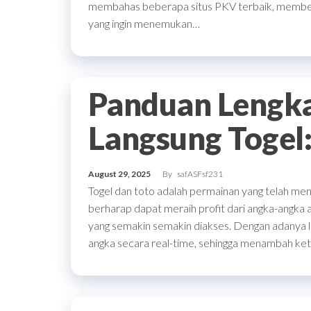
membahas beberapa situs PKV terbaik, membe
yang ingin menemukan…
Panduan Lengk
Langsung Togel:
August 29, 2025
By
safASFsf231
Togel dan toto adalah permainan yang telah menj
berharap dapat meraih profit dari angka-angka
yang semakin semakin diakses. Dengan adanya liv
angka secara real-time, sehingga menambah ke