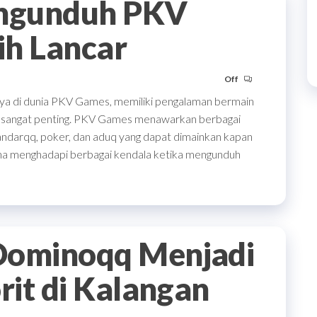
ngunduh PKV
ih Lancar
Off
nya di dunia PKV Games, memiliki pengalaman bermain
ng sangat penting. PKV Games menawarkan berbagai
andarqq, poker, dan aduq yang dapat dimainkan kapan
guna menghadapi berbagai kendala ketika mengunduh
ominoqq Menjadi
it di Kalangan