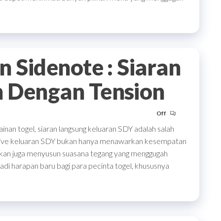
n Sidenote : Siaran
 Dengan Tension
Off
nan togel, siaran langsung keluaran SDY adalah salah
 Live keluaran SDY bukan hanya menawarkan kesempatan
inkan juga menyusun suasana tegang yang menggugah
di harapan baru bagi para pecinta togel, khususnya