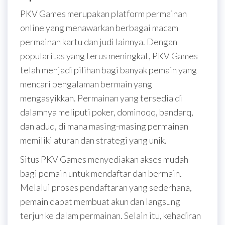
PKV Games merupakan platform permainan
online yang menawarkan berbagai macam
permainan kartu dan judi lainnya. Dengan
popularitas yang terus meningkat, PKV Games
telah menjadi pilihan bagi banyak pemain yang
mencari pengalaman bermain yang
mengasyikkan. Permainan yang tersedia di
dalamnya meliputi poker, dominoqq, bandarq,
dan aduq, di mana masing-masing permainan
memiliki aturan dan strategi yang unik.
Situs PKV Games menyediakan akses mudah
bagi pemain untuk mendaftar dan bermain.
Melalui proses pendaftaran yang sederhana,
pemain dapat membuat akun dan langsung
terjun ke dalam permainan. Selain itu, kehadiran