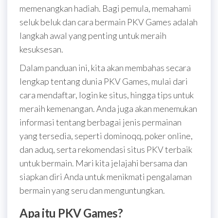
memenangkan hadiah. Bagi pemula, memahami
seluk beluk dan cara bermain PKV Games adalah
langkah awal yang penting untuk meraih
kesuksesan.
Dalam panduan ini, kita akan membahas secara
lengkap tentang dunia PKV Games, mulai dari
cara mendaftar, login ke situs, hingga tips untuk
meraih kemenangan. Anda juga akan menemukan
informasi tentang berbagai jenis permainan
yang tersedia, seperti dominoqq, poker online,
dan aduq, serta rekomendasi situs PKV terbaik
untuk bermain. Mari kita jelajahi bersama dan
siapkan diri Anda untuk menikmati pengalaman
bermain yang seru dan menguntungkan.
Apa itu PKV Games?