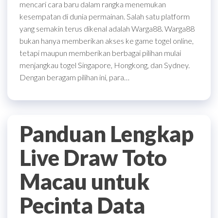
mencari cara baru dalam rangka menemukan
kesempatan di dunia permainan. Salah satu platform
yang semakin terus dikenal adalah Warga88. Warga88
bukan hanya memberikan akses ke game togel online,
tetapi maupun memberikan berbagai pilihan mulai
menjangkau togel Singapore, Hongkong, dan Sydney.
Dengan beragam pilihan ini, para…
Panduan Lengkap
Live Draw Toto
Macau untuk
Pecinta Data