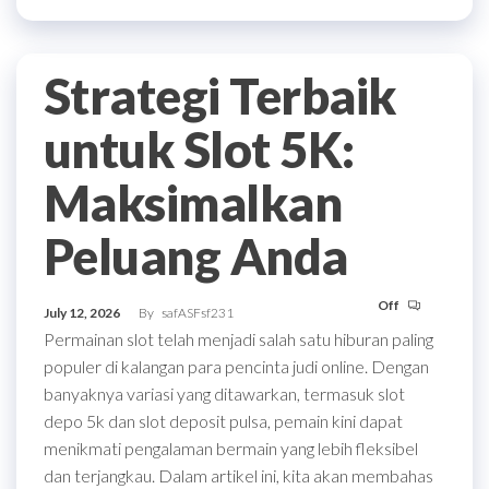
Strategi Terbaik
untuk Slot 5K:
Maksimalkan
Peluang Anda
Off
July 12, 2026
By
safASFsf231
Permainan slot telah menjadi salah satu hiburan paling
populer di kalangan para pencinta judi online. Dengan
banyaknya variasi yang ditawarkan, termasuk slot
depo 5k dan slot deposit pulsa, pemain kini dapat
menikmati pengalaman bermain yang lebih fleksibel
dan terjangkau. Dalam artikel ini, kita akan membahas