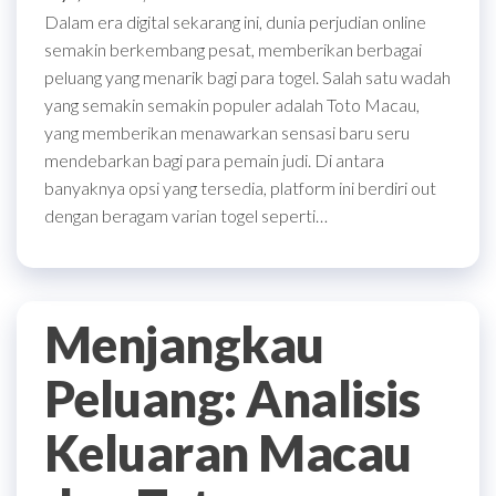
Dalam era digital sekarang ini, dunia perjudian online
semakin berkembang pesat, memberikan berbagai
peluang yang menarik bagi para togel. Salah satu wadah
yang semakin semakin populer adalah Toto Macau,
yang memberikan menawarkan sensasi baru seru
mendebarkan bagi para pemain judi. Di antara
banyaknya opsi yang tersedia, platform ini berdiri out
dengan beragam varian togel seperti…
Menjangkau
Peluang: Analisis
Keluaran Macau