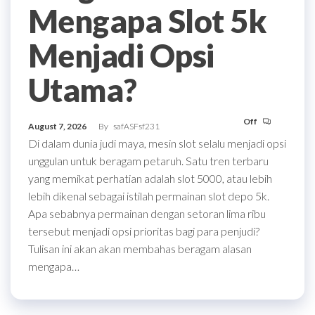
Mengapa Slot 5k
Menjadi Opsi
Utama?
Off
August 7, 2026
By
safASFsf231
Di dalam dunia judi maya, mesin slot selalu menjadi opsi
unggulan untuk beragam petaruh. Satu tren terbaru
yang memikat perhatian adalah slot 5000, atau lebih
lebih dikenal sebagai istilah permainan slot depo 5k.
Apa sebabnya permainan dengan setoran lima ribu
tersebut menjadi opsi prioritas bagi para penjudi?
Tulisan ini akan akan membahas beragam alasan
mengapa…