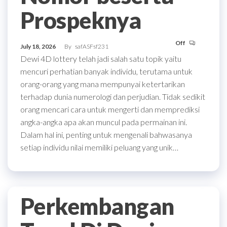
Prospeknya
Off
July 18, 2026
By
safASFsf231
Dewi 4D lottery telah jadi salah satu topik yaitu
mencuri perhatian banyak individu, terutama untuk
orang-orang yang mana mempunyai ketertarikan
terhadap dunia numerologi dan perjudian. Tidak sedikit
orang mencari cara untuk mengerti dan memprediksi
angka-angka apa akan muncul pada permainan ini.
Dalam hal ini, penting untuk mengenali bahwasanya
setiap individu nilai memiliki peluang yang unik…
Perkembangan