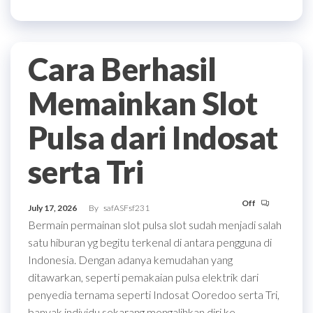
Cara Berhasil
Memainkan Slot
Pulsa dari Indosat
serta Tri
Off
July 17, 2026
By
safASFsf231
Bermain permainan slot pulsa slot sudah menjadi salah
satu hiburan yg begitu terkenal di antara pengguna di
Indonesia. Dengan adanya kemudahan yang
ditawarkan, seperti pemakaian pulsa elektrik dari
penyedia ternama seperti Indosat Ooredoo serta Tri,
banyak individu sekarang mengalihkan diri ke