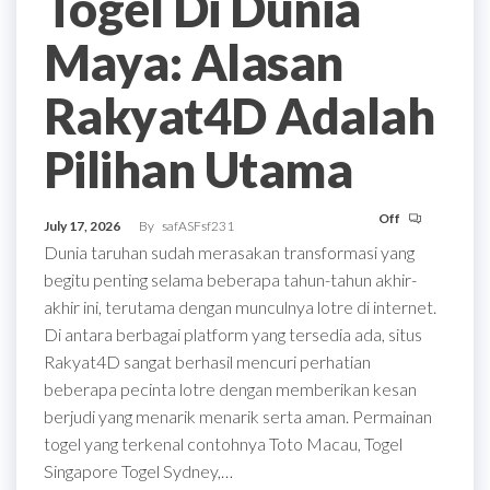
Togel Di Dunia
Maya: Alasan
Rakyat4D Adalah
Pilihan Utama
Off
July 17, 2026
By
safASFsf231
Dunia taruhan sudah merasakan transformasi yang
begitu penting selama beberapa tahun-tahun akhir-
akhir ini, terutama dengan munculnya lotre di internet.
Di antara berbagai platform yang tersedia ada, situs
Rakyat4D sangat berhasil mencuri perhatian
beberapa pecinta lotre dengan memberikan kesan
berjudi yang menarik menarik serta aman. Permainan
togel yang terkenal contohnya Toto Macau, Togel
Singapore Togel Sydney,…