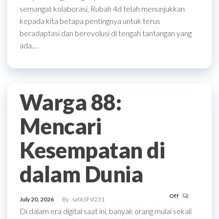
semangat kolaborasi, Rubah 4d telah menunjukkan
kepada kita betapa pentingnya untuk terus
beradaptasi dan berevolusi di tengah tantangan yang
ada.…
Warga 88:
Mencari
Kesempatan di
dalam Dunia
Off
July 20, 2026
By
safASFsf231
Di dalam era digital saat ini, banyak orang mulai sekali