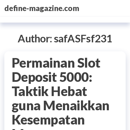
Skip
define-magazine.com
to
the
content
Author:
safASFsf231
Permainan Slot
Deposit 5000:
Taktik Hebat
guna Menaikkan
Kesempatan