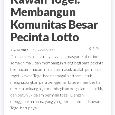
Membangun
Komunitas Besar
Pecinta Lotto
Off
July 14, 2026
By
safASFsf231
Di dalam era dunia maya saat ini, masyarakat online
semakin maju dan membangun ruang bagi para pecinta
bermacam-macam minat, termasuk adalah permainan
togel. Kawan Togel hadir sebagai platform untuk
menghubungkan para penggemar lotere, memberikan
mereka peluang agar membagikan pengalaman, taktik,
dan petunjuk dalam bermain togel. Dengan
menggunakan nama yang yang berarti teman, Kawan
Togel berupaya…