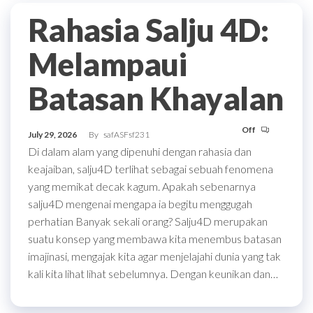
Rahasia Salju 4D:
Melampaui
Batasan Khayalan
Off
July 29, 2026
By
safASFsf231
Di dalam alam yang dipenuhi dengan rahasia dan
keajaiban, salju4D terlihat sebagai sebuah fenomena
yang memikat decak kagum. Apakah sebenarnya
salju4D mengenai mengapa ia begitu menggugah
perhatian Banyak sekali orang? Salju4D merupakan
suatu konsep yang membawa kita menembus batasan
imajinasi, mengajak kita agar menjelajahi dunia yang tak
kali kita lihat lihat sebelumnya. Dengan keunikan dan…