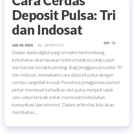
Cara Cerdas
Deposit Pulsa: Tri
dan Indosat
Off
July 30, 2026
By
safASFsf231
Dalam dunia digital yang semakin berkembang,
kebutuhan akan layanan telekomunikasi yang cepat
dan handal semakin penting. Bagi pengguna provider Tri
dan Indosat, memahami cara deposit pulsa dengan
cerdas sangatlah krusial. Pesatnya penggunaan ponsel
pintar membuat kehadiran slot pulsa menjadi salah
satu solusi terbaik untuk memenuhi kebutuhan
komunikasi dan internet. Dalam artikel ini, kita akan
membahas…