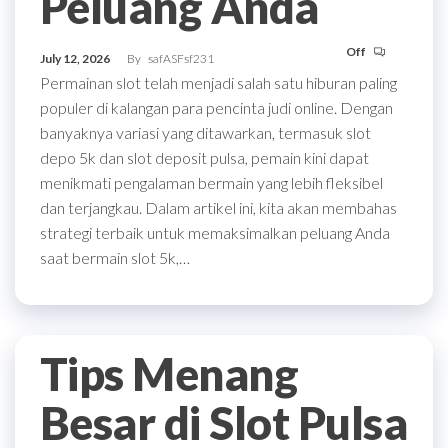
Peluang Anda
Off
July 12, 2026
By
safASFsf231
Permainan slot telah menjadi salah satu hiburan paling
populer di kalangan para pencinta judi online. Dengan
banyaknya variasi yang ditawarkan, termasuk slot
depo 5k dan slot deposit pulsa, pemain kini dapat
menikmati pengalaman bermain yang lebih fleksibel
dan terjangkau. Dalam artikel ini, kita akan membahas
strategi terbaik untuk memaksimalkan peluang Anda
saat bermain slot 5k,…
Tips Menang
Besar di Slot Pulsa