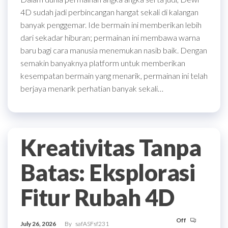
4D sudah jadi perbincangan hangat sekali di kalangan
banyak penggemar. Ide bermain ini memberikan lebih
dari sekadar hiburan; permainan ini membawa warna
baru bagi cara manusia menemukan nasib baik. Dengan
semakin banyaknya platform untuk memberikan
kesempatan bermain yang menarik, permainan ini telah
berjaya menarik perhatian banyak sekali…
Kreativitas Tanpa
Batas: Eksplorasi
Fitur Rubah 4D
Off
July 26, 2026
By
safASFsf231