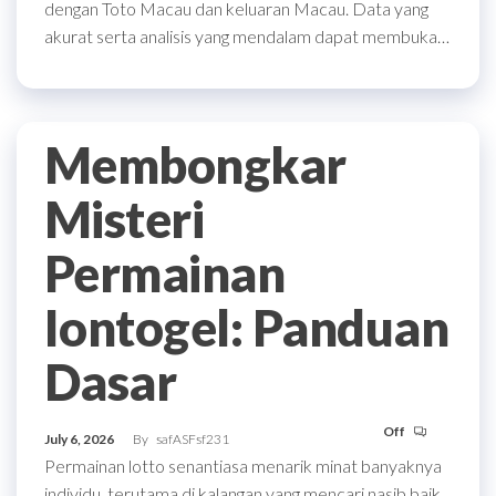
dengan Toto Macau dan keluaran Macau. Data yang
akurat serta analisis yang mendalam dapat membuka…
Membongkar
Misteri
Permainan
Iontogel: Panduan
Dasar
Off
July 6, 2026
By
safASFsf231
Permainan lotto senantiasa menarik minat banyaknya
individu, terutama di kalangan yang mencari nasib baik.