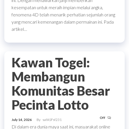
ini. Dengan menawarkan janji memberikan
kesempatan untuk meraih impian melalui angka,
fenomena 4D telah menarik perhatian sejumlah orang
yang mencari kemenangan dalam permainan ini. Pada
artikel…
Kawan Togel:
Membangun
Komunitas Besar
Pecinta Lotto
Off
July 14, 2026
By
safASFsf231
Di dalam era dunia maya saat ini, masyarakat online