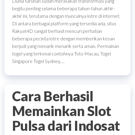
Dunia taruhan sudah merasakan transformasi yang
begitu penting selama beberapa tahun-tahun akhir-
akhir ini, terutama dengan munculnya lotre di internet.
Di antara berbagai platform yang tersedia ada, situs
Rakyat4D sangat berhasil mencuri perhatian
beberapa pecinta lotre dengan memberikan kesan
berjudi yang menarik menarik serta aman. Permainan
togel yang terkenal contohnya Toto Macau, Togel
Singapore Togel Sydney,…
Cara Berhasil
Memainkan Slot
Pulsa dari Indosat