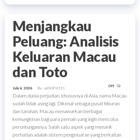
Menjangkau
Peluang: Analisis
Keluaran Macau
dan Toto
Off
July 6, 2026
By
safASFsf231
Dalam dunia perjudian, khususnya di Asia, nama Macau
sudah tidak asing lagi. Dikenal sebagai pusat hiburan
dan taruhan, Macau menawarkan berbagai
kemungkinan bagi para pemain yang ingin mencoba
peruntungannya. Salah satu aspek yang menarik
perhatian adalah sistem pengeluaran yang berkaitan