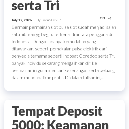
serta Tri
Off
July 17, 2026
By
safASFsf231
Bermain permainan slot pulsa slot sudah menjadi salah
satu hiburan yg begitu terkenal di antara pengguna di
Indonesia. Dengan adanya kemudahan yang
ditawarkan, seperti pemakaian pulsa elektrik dari
penyedia ternama seperti Indosat Ooredoo serta Tri,
banyak individu sekarang mengalihkan diri ke
permainan ini guna mencari kesenangan serta peluang
dalam mendapatkan profit. Di dalam tulisan ini,…
Tempat Deposit
5000: Keamanan