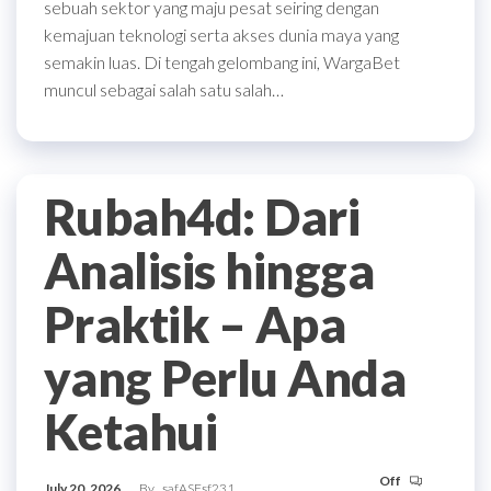
sebuah sektor yang maju pesat seiring dengan
kemajuan teknologi serta akses dunia maya yang
semakin luas. Di tengah gelombang ini, WargaBet
muncul sebagai salah satu salah…
Rubah4d: Dari
Analisis hingga
Praktik – Apa
yang Perlu Anda
Ketahui
Off
July 20, 2026
By
safASFsf231