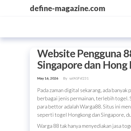
Skip
define-magazine.com
to
the
content
Website Pengguna 88
Singapore dan Hong
May 16, 2026
By
safASFsf231
Pada zaman digital sekarang, ada banyak 
berbagai jenis permainan, terlebih togel. 
para bettor adalah Warga88. Situs ini me
seperti togel Hongkong dan Singapore, du
Warga 88 tak hanya menyediakan jasa toge