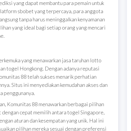
ediksi yang dapat membantu para pemain untuk
latform sbobet yang terpercaya, para anggota
n langsung tanpa harus meninggalkan kenyamanan
lihan yang ideal bagi setiap orang yang mencari
ne.
terkemuka yang menawarkan jasa taruhan lotto
 dan togel Hongkong. Dengan adanya reputasi
Komunitas 88 telah sukses menarik perhatian
innya. Situs ini menyediakan kemudahan akses dan
ra penggunanya.
kan, Komunitas 88 menawarkan berbagai pilihan
 dengan cepat memilih antara togel Singapore,
engan aturan dan kesempatan yang unik. Hal ini
aikan pilihan mereka sesuai dengan preferensi