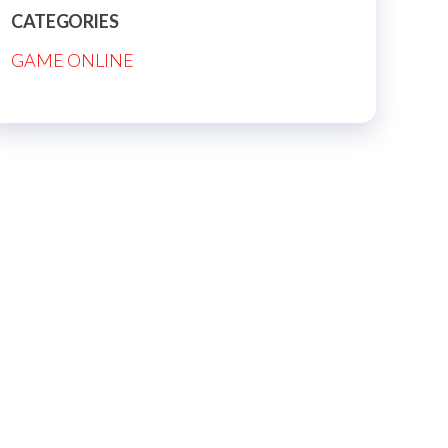
CATEGORIES
GAME ONLINE