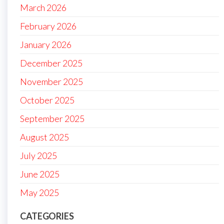
March 2026
February 2026
January 2026
December 2025
November 2025
October 2025
September 2025
August 2025
July 2025
June 2025
May 2025
CATEGORIES