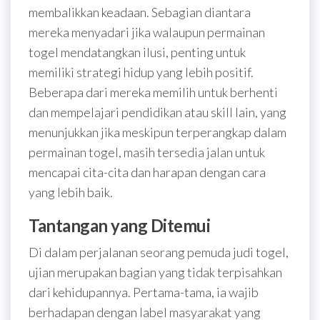
membalikkan keadaan. Sebagian diantara
mereka menyadari jika walaupun permainan
togel mendatangkan ilusi, penting untuk
memiliki strategi hidup yang lebih positif.
Beberapa dari mereka memilih untuk berhenti
dan mempelajari pendidikan atau skill lain, yang
menunjukkan jika meskipun terperangkap dalam
permainan togel, masih tersedia jalan untuk
mencapai cita-cita dan harapan dengan cara
yang lebih baik.
Tantangan yang Ditemui
Di dalam perjalanan seorang pemuda judi togel,
ujian merupakan bagian yang tidak terpisahkan
dari kehidupannya. Pertama-tama, ia wajib
berhadapan dengan label masyarakat yang