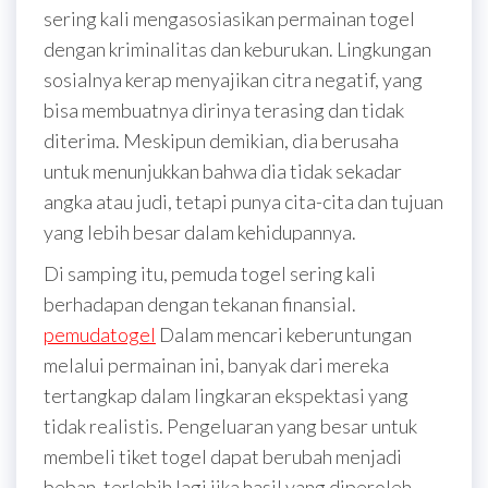
sering kali mengasosiasikan permainan togel
dengan kriminalitas dan keburukan. Lingkungan
sosialnya kerap menyajikan citra negatif, yang
bisa membuatnya dirinya terasing dan tidak
diterima. Meskipun demikian, dia berusaha
untuk menunjukkan bahwa dia tidak sekadar
angka atau judi, tetapi punya cita-cita dan tujuan
yang lebih besar dalam kehidupannya.
Di samping itu, pemuda togel sering kali
berhadapan dengan tekanan finansial.
pemudatogel
Dalam mencari keberuntungan
melalui permainan ini, banyak dari mereka
tertangkap dalam lingkaran ekspektasi yang
tidak realistis. Pengeluaran yang besar untuk
membeli tiket togel dapat berubah menjadi
beban, terlebih lagi jika hasil yang diperoleh