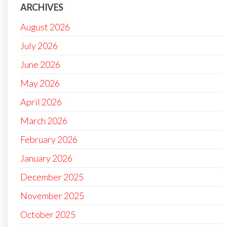
ARCHIVES
August 2026
July 2026
June 2026
May 2026
April 2026
March 2026
February 2026
January 2026
December 2025
November 2025
October 2025