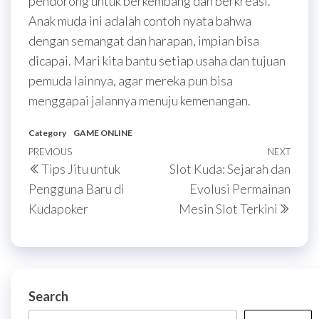
pendorong untuk berkembang dan berkreasi.
Anak muda ini adalah contoh nyata bahwa
dengan semangat dan harapan, impian bisa
dicapai. Mari kita bantu setiap usaha dan tujuan
pemuda lainnya, agar mereka pun bisa
menggapai jalannya menuju kemenangan.
Category
GAME ONLINE
Post
Previous
PREVIOUS
NEXT
Next
Tips Jitu untuk
Slot Kuda: Sejarah dan
navigation
Post
Post
Pengguna Baru di
Evolusi Permainan
Kudapoker
Mesin Slot Terkini
Search