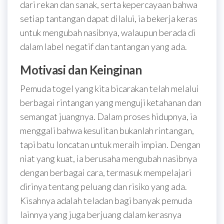
dari rekan dan sanak, serta kepercayaan bahwa
setiap tantangan dapat dilalui, ia bekerja keras
untuk mengubah nasibnya, walaupun berada di
dalam label negatif dan tantangan yang ada.
Motivasi dan Keinginan
Pemuda togel yang kita bicarakan telah melalui
berbagai rintangan yang menguji ketahanan dan
semangat juangnya. Dalam proses hidupnya, ia
menggali bahwa kesulitan bukanlah rintangan,
tapi batu loncatan untuk meraih impian. Dengan
niat yang kuat, ia berusaha mengubah nasibnya
dengan berbagai cara, termasuk mempelajari
dirinya tentang peluang dan risiko yang ada.
Kisahnya adalah teladan bagi banyak pemuda
lainnya yang juga berjuang dalam kerasnya