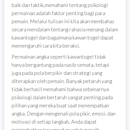
baik dan taktik,memahami tentang psikologi
permainan adalah faktor penting bagi para
pemain. Melalui tulisan ini kita akan membahas
secara mendalam tentang rahasia menang dalam
kawantogel dan bagaimana kawan togel dapat
memengaruhi cara kita beraksi.
Permainan angka seperti kawantogel tidak
hanya bergantung pada nasib semata, tetapi
juga pada pola berpikir dan strategi yang
diterapkan oleh pemain. Banyak petaruh yang
tidak berhasil memahami bahwa sebenarnya
psikologi dalam bertaruh sangat penting pada
pilihan yang mereka buat saat menempatkan
angka. Dengan mengenali pola pikir, emosi, dan
motivasi di setiap langkah, Anda dapat
meningkatkan kesempatan untuk meraih