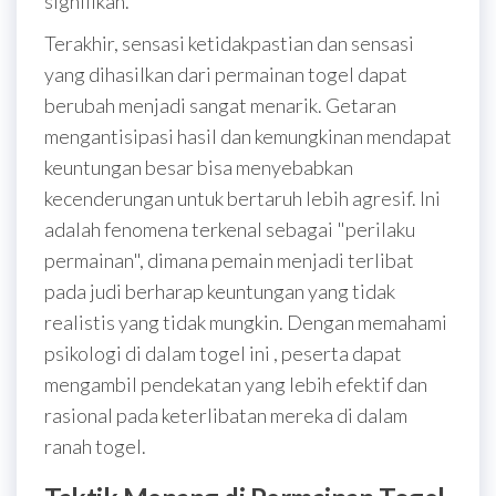
signifikan.
Terakhir, sensasi ketidakpastian dan sensasi
yang dihasilkan dari permainan togel dapat
berubah menjadi sangat menarik. Getaran
mengantisipasi hasil dan kemungkinan mendapat
keuntungan besar bisa menyebabkan
kecenderungan untuk bertaruh lebih agresif. Ini
adalah fenomena terkenal sebagai "perilaku
permainan", dimana pemain menjadi terlibat
pada judi berharap keuntungan yang tidak
realistis yang tidak mungkin. Dengan memahami
psikologi di dalam togel ini , peserta dapat
mengambil pendekatan yang lebih efektif dan
rasional pada keterlibatan mereka di dalam
ranah togel.