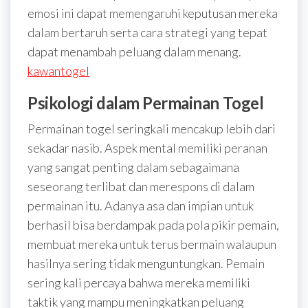
emosi ini dapat memengaruhi keputusan mereka
dalam bertaruh serta cara strategi yang tepat
dapat menambah peluang dalam menang.
kawantogel
Psikologi dalam Permainan Togel
Permainan togel seringkali mencakup lebih dari
sekadar nasib. Aspek mental memiliki peranan
yang sangat penting dalam sebagaimana
seseorang terlibat dan merespons di dalam
permainan itu. Adanya asa dan impian untuk
berhasil bisa berdampak pada pola pikir pemain,
membuat mereka untuk terus bermain walaupun
hasilnya sering tidak menguntungkan. Pemain
sering kali percaya bahwa mereka memiliki
taktik yang mampu meningkatkan peluang