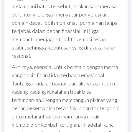
melampaui batas tersebut, bahkan saat merasa
beruntung. Dengan mengatur pengeluaran,
pemain dapat lebih menikmati permainan tanpa
terjebak dalam beban finansial. Ini juga
membantu menjaga stabilitas emosi tetap
stabil, sehingga keputusan yang dilakukan akan
rasional.
Akhirnya, esensial untuk bermain dengan mental
yang positif dan tidak terbawa emosional.
Tantangan adalah bagian dari aktivitas ini, dan
kadang-kadang kekalahan tidak bisa
terhindarkan. Dengan membangun pikiran yang
benar, peserta bisa tetap fokus dan tak tergodai
untuk melanjutkan bermain hanya untuk
memperoleh kembali kerugian. Ini adalah kunci