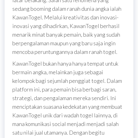
latar belakang. Salah satu fenomena yang
sedang booming dalam ranah dunia angka ialah
KawanTogel. Melalui kreativitas dan inovasi-
inovasi yang dihadirkan, KawanTogel berhasil
menarik minat banyak pemain, baik yang sudah
berpengalaman maupun yang baru saja ingin
mencoba peruntungannya dalam ranah togel.
KawanTogel bukan hanya hanya tempat untuk
bermain angka, melainkan juga sebagai
kelompok bagi sejumlah penggiat togel. Dalam
platform ini, para pemain bisa berbagi saran,
strategi, dan pengalaman mereka sendiri. Ini
menciptakan suasana kedekatan yang membuat
KawanTogel unik dari wadah togel lainnya, di
mana komunikasi social menjadi menjadi salah
satu nilai jual utamanya. Dengan begitu