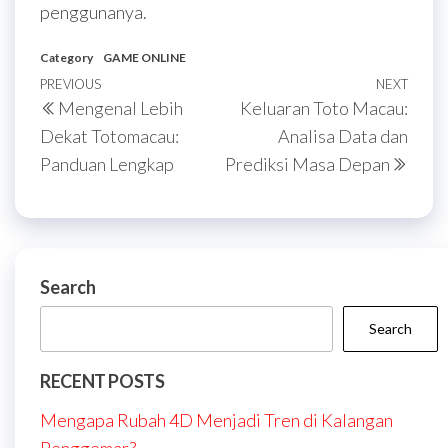
penggunanya.
Category
GAME ONLINE
Post
Previous
PREVIOUS
NEXT
Next
Mengenal Lebih
Keluaran Toto Macau:
navigation
Post
Post
Dekat Totomacau:
Analisa Data dan
Panduan Lengkap
Prediksi Masa Depan
Search
Search
RECENT POSTS
Mengapa Rubah 4D Menjadi Tren di Kalangan