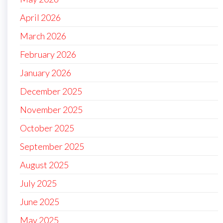
April 2026
March 2026
February 2026
January 2026
December 2025
November 2025
October 2025
September 2025
August 2025
July 2025
June 2025
May 2025