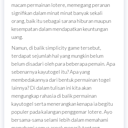
macam permainan lotere, memegang peranan
signifikan dalam minat minat banyak sekali
orang, baik itu sebagai sarana hiburan maupun
kesempatan dalam mendapatkan keuntungan
uang.
Namun, di balik simplicity game tersebut,
terdapat sejumlah hal yang mungkin belum
belum disadari oleh para beberapa pemain. Apa
sebenarnya kayutogel itu? Apa yang
membedakannya dari bentuk permainan togel
lainnya? Di dalam tulisan ini kita akan
mengungkap rahasia di balik permainan
kayutogel serta menerangkan kenapa ia begitu
populer pada kalangan penggemar lotere. Ayo
bersama-sama selami lebih dalam memahami
memahami semua aspek menarik tentang