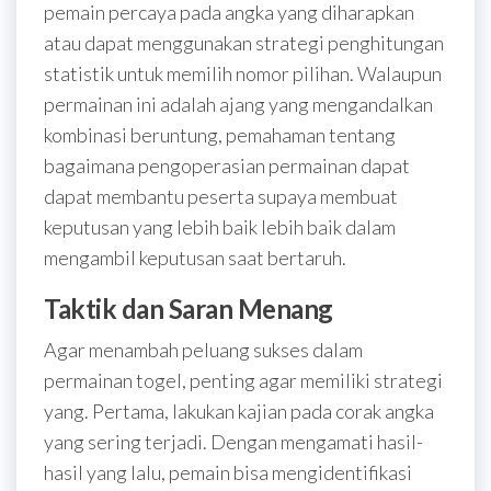
pemain percaya pada angka yang diharapkan
atau dapat menggunakan strategi penghitungan
statistik untuk memilih nomor pilihan. Walaupun
permainan ini adalah ajang yang mengandalkan
kombinasi beruntung, pemahaman tentang
bagaimana pengoperasian permainan dapat
dapat membantu peserta supaya membuat
keputusan yang lebih baik lebih baik dalam
mengambil keputusan saat bertaruh.
Taktik dan Saran Menang
Agar menambah peluang sukses dalam
permainan togel, penting agar memiliki strategi
yang. Pertama, lakukan kajian pada corak angka
yang sering terjadi. Dengan mengamati hasil-
hasil yang lalu, pemain bisa mengidentifikasi