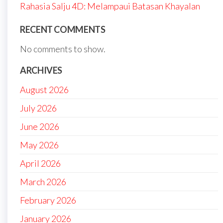
Rahasia Salju 4D: Melampaui Batasan Khayalan
RECENT COMMENTS
No comments to show.
ARCHIVES
August 2026
July 2026
June 2026
May 2026
April 2026
March 2026
February 2026
January 2026