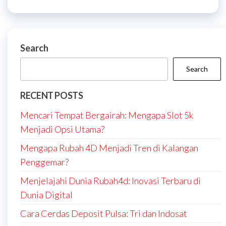
Search
Search
RECENT POSTS
Mencari Tempat Bergairah: Mengapa Slot 5k
Menjadi Opsi Utama?
Mengapa Rubah 4D Menjadi Tren di Kalangan
Penggemar?
Menjelajahi Dunia Rubah4d: Inovasi Terbaru di
Dunia Digital
Cara Cerdas Deposit Pulsa: Tri dan Indosat