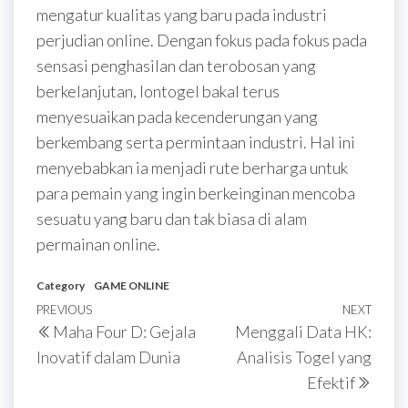
mengatur kualitas yang baru pada industri
perjudian online. Dengan fokus pada fokus pada
sensasi penghasilan dan terobosan yang
berkelanjutan, Iontogel bakal terus
menyesuaikan pada kecenderungan yang
berkembang serta permintaan industri. Hal ini
menyebabkan ia menjadi rute berharga untuk
para pemain yang ingin berkeinginan mencoba
sesuatu yang baru dan tak biasa di alam
permainan online.
Category
GAME ONLINE
Post
Previous
PREVIOUS
NEXT
Next
Maha Four D: Gejala
Menggali Data HK:
navigation
Post
Post
Inovatif dalam Dunia
Analisis Togel yang
Efektif