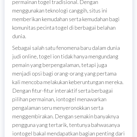
permainan togel tradisional. Dengan
menggunakan teknologi canggih, situs ini
memberikan kemudahan serta kemudahan bagi
komunitas pecinta togel di berbagai belahan
dunia.
Sebagai salah satu fenomena baru dalam dunia
judi online, togel ion tidak hanya mengundang
pemain yang berpengalaman, tetapi juga
menjadi opsi bagi orang-orang yang pertama
kali mencoba melakukan keberuntungan mereka.
Dengan fitur-fitur interaktif serta berbagai
pilihan permainan, iontogel menawarkan
pengalaman seru menyeronokkan serta
menggembirakan. Dengan semakin banyaknya
pengguna yang tertarik, tentunya bahwasanya
iontogel bakal mendapatkan bagian penting dari