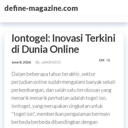
Skip
define-magazine.com
to
the
content
Iontogel: Inovasi Terkini
di Dunia Online
Off
June 8, 2026
By
safASFsf231
Dalam beberapa tahun terakhir, sektor
perjudian online sudah mengalami banyak sekali
perkembangan, dan salah satu terobosan yang
menarik menarik perhatian adalah togel ion.
Iontogel, yang merupakan singkatan untuk
"togel ion", memberikan pengalaman bermain
berbeda berbeda dibandingkan dengan