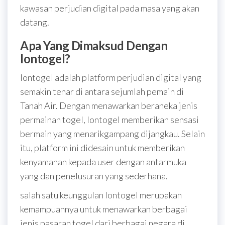
kawasan perjudian digital pada masa yang akan
datang.
Apa Yang Dimaksud Dengan
Iontogel?
Iontogel adalah platform perjudian digital yang
semakin tenar di antara sejumlah pemain di
Tanah Air. Dengan menawarkan beraneka jenis
permainan togel, Iontogel memberikan sensasi
bermain yang menarikgampang dijangkau. Selain
itu, platform ini didesain untuk memberikan
kenyamanan kepada user dengan antarmuka
yang dan penelusuran yang sederhana.
salah satu keunggulan Iontogel merupakan
kemampuannya untuk menawarkan berbagai
jenis pasaran togel dari berbagai negara di