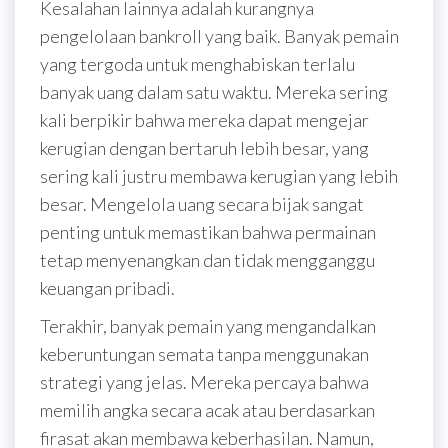
Kesalahan lainnya adalah kurangnya
pengelolaan bankroll yang baik. Banyak pemain
yang tergoda untuk menghabiskan terlalu
banyak uang dalam satu waktu. Mereka sering
kali berpikir bahwa mereka dapat mengejar
kerugian dengan bertaruh lebih besar, yang
sering kali justru membawa kerugian yang lebih
besar. Mengelola uang secara bijak sangat
penting untuk memastikan bahwa permainan
tetap menyenangkan dan tidak mengganggu
keuangan pribadi.
Terakhir, banyak pemain yang mengandalkan
keberuntungan semata tanpa menggunakan
strategi yang jelas. Mereka percaya bahwa
memilih angka secara acak atau berdasarkan
firasat akan membawa keberhasilan. Namun,