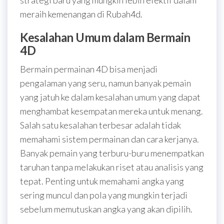
strategi baru yang mungkin lebih efektif dalam
meraih kemenangan di Rubah4d.
Kesalahan Umum dalam Bermain
4D
Bermain permainan 4D bisa menjadi
pengalaman yang seru, namun banyak pemain
yang jatuh ke dalam kesalahan umum yang dapat
menghambat kesempatan mereka untuk menang.
Salah satu kesalahan terbesar adalah tidak
memahami sistem permainan dan cara kerjanya.
Banyak pemain yang terburu-buru menempatkan
taruhan tanpa melakukan riset atau analisis yang
tepat. Penting untuk memahami angka yang
sering muncul dan pola yang mungkin terjadi
sebelum memutuskan angka yang akan dipilih.