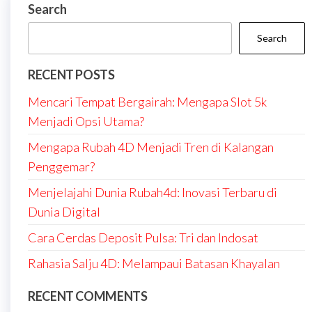
Search
Search
RECENT POSTS
Mencari Tempat Bergairah: Mengapa Slot 5k
Menjadi Opsi Utama?
Mengapa Rubah 4D Menjadi Tren di Kalangan
Penggemar?
Menjelajahi Dunia Rubah4d: Inovasi Terbaru di
Dunia Digital
Cara Cerdas Deposit Pulsa: Tri dan Indosat
Rahasia Salju 4D: Melampaui Batasan Khayalan
RECENT COMMENTS