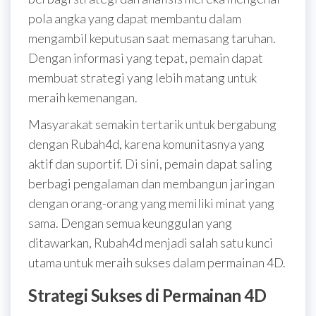
pola angka yang dapat membantu dalam
mengambil keputusan saat memasang taruhan.
Dengan informasi yang tepat, pemain dapat
membuat strategi yang lebih matang untuk
meraih kemenangan.
Masyarakat semakin tertarik untuk bergabung
dengan Rubah4d, karena komunitasnya yang
aktif dan suportif. Di sini, pemain dapat saling
berbagi pengalaman dan membangun jaringan
dengan orang-orang yang memiliki minat yang
sama. Dengan semua keunggulan yang
ditawarkan, Rubah4d menjadi salah satu kunci
utama untuk meraih sukses dalam permainan 4D.
Strategi Sukses di Permainan 4D