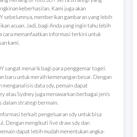
ngkinan keberhasilan. Kami juga akan
DY sebelumnya, memberikan gambaran yang lebih
ikan acuan. Jadi, bagi Anda yang ingin tahu lebih
 cara memanfaatkan informasi terkini untuk
an kami.
Y sangat menarik bagi para penggemar togel.
an baru untuk meraih kemenangan besar. Dengan
 menganalisis data sdy, pemain dapat
ey atau Sydney juga menawarkan berbagai jenis
s dalam strategi bermain.
nformasi terkait pengeluaran sdy untuk bisa
l. Dengan mengikuti live draw sdy dan
, pemain dapat lebih mudah menentukan angka-