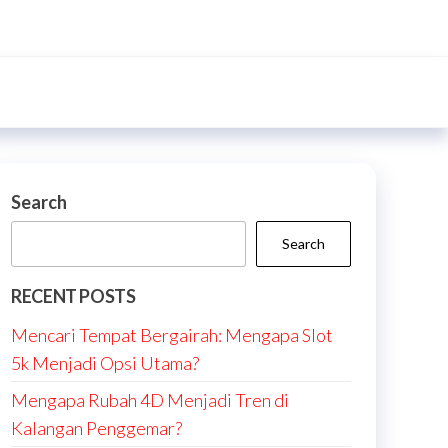
Search
Search
RECENT POSTS
Mencari Tempat Bergairah: Mengapa Slot
5k Menjadi Opsi Utama?
Mengapa Rubah 4D Menjadi Tren di
Kalangan Penggemar?