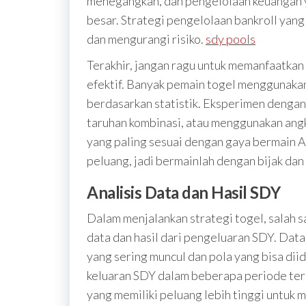
menegangkan, dan pengelolaan keuangan 
besar. Strategi pengelolaan bankroll yan
dan mengurangi risiko.
sdy pools
Terakhir, jangan ragu untuk memanfaatkan
efektif. Banyak pemain togel menggunakan
berdasarkan statistik. Eksperimen dengan
taruhan kombinasi, atau menggunakan ang
yang paling sesuai dengan gaya bermain A
peluang, jadi bermainlah dengan bijak dan
Analisis Data dan Hasil SDY
Dalam menjalankan strategi togel, salah s
data dan hasil dari pengeluaran SDY. Da
yang sering muncul dan pola yang bisa dii
keluaran SDY dalam beberapa periode ter
yang memiliki peluang lebih tinggi untuk m