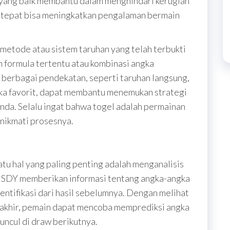
yang baik membantu dalam menghindari kerugian
g tepat bisa meningkatkan pengalaman bermain
 metode atau sistem taruhan yang telah terbukti
 formula tertentu atau kombinasi angka
 berbagai pendekatan, seperti taruhan langsung,
ka favorit, dapat membantu menemukan strategi
nda. Selalu ingat bahwa togel adalah permainan
 nikmati prosesnya.
atu hal yang paling penting adalah menganalisis
ta SDY memberikan informasi tentang angka-angka
dentifikasi dari hasil sebelumnya. Dengan melihat
akhir, pemain dapat mencoba memprediksi angka
uncul di draw berikutnya.