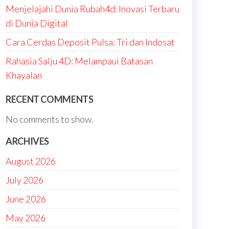
Menjelajahi Dunia Rubah4d: Inovasi Terbaru
di Dunia Digital
Cara Cerdas Deposit Pulsa: Tri dan Indosat
Rahasia Salju 4D: Melampaui Batasan
Khayalan
RECENT COMMENTS
No comments to show.
ARCHIVES
August 2026
July 2026
June 2026
May 2026