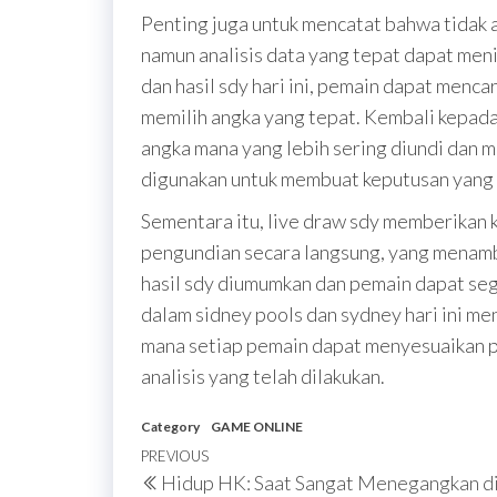
Penting juga untuk mencatat bahwa tidak
namun analisis data yang tepat dapat men
dan hasil sdy hari ini, pemain dapat menc
memilih angka yang tepat. Kembali kepada 
angka mana yang lebih sering diundi dan 
digunakan untuk membuat keputusan yang 
Sementara itu, live draw sdy memberikan
pengundian secara langsung, yang menam
hasil sdy diumumkan dan pemain dapat seg
dalam sidney pools dan sydney hari ini men
mana setiap pemain dapat menyesuaikan p
analisis yang telah dilakukan.
Category
GAME ONLINE
Post
Previous
PREVIOUS
Hidup HK: Saat Sangat Menegangkan d
Post