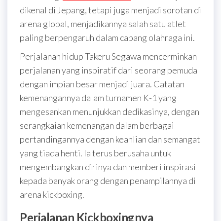
dikenal di Jepang, tetapi juga menjadi sorotan di
arena global, menjadikannya salah satu atlet
paling berpengaruh dalam cabang olahraga ini.
Perjalanan hidup Takeru Segawa mencerminkan
perjalanan yang inspiratif dari seorang pemuda
dengan impian besar menjadi juara. Catatan
kemenangannya dalam turnamen K-1 yang
mengesankan menunjukkan dedikasinya, dengan
serangkaian kemenangan dalam berbagai
pertandingannya dengan keahlian dan semangat
yang tiada henti. Ia terus berusaha untuk
mengembangkan dirinya dan memberi inspirasi
kepada banyak orang dengan penampilannya di
arena kickboxing.
Perjalanan Kickboxingnya