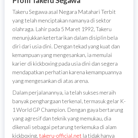
Profil Takeru Segawa
Takeru Segawa asal Negara Matahari Terbit
yang telah menciptakan namanya di sektor
olahraga. Lahir pada 5 Maret 1992, Takeru
menunjukkan ketertarikan dalam disiplin bela
diri dari usia dini. Dengan tekad yang kuat dan
kemampuan yang mengesankan, ia memulai
karier di kickboxing pada usia dini dan segera
mendapatkan perhatian karena kemampuannya
yang mengesankan di atas arena.
Dalam perjalanannya, ia telah sukses meraih
banyak penghargaan terkenal, termasuk gelar K-
1 World GP Champion. Dengan gaya bertarung
yang agresif dan teknik yang memukau, dia
dikenali sebagai petarung terkemuka di alam
kickboxing.
takeru-official.net
Ia tidak hanya