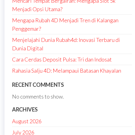
Mencari Tempat Bergairah: Mengapa Slot 5k
Menjadi Opsi Utama?
Mengapa Rubah 4D Menjadi Tren di Kalangan
Penggemar?
Menjelajahi Dunia Rubah4d: Inovasi Terbaru di
Dunia Digital
Cara Cerdas Deposit Pulsa: Tri dan Indosat
Rahasia Salju 4D: Melampaui Batasan Khayalan
RECENT COMMENTS
No comments to show.
ARCHIVES
August 2026
July 2026