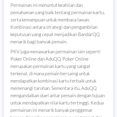
Permainan ini menuntut keahlian dan
pemahaman yang baik tentang permainan kartu,
serta kemampuan untuk membaca lawan.
Kombinasi antara strategi dan pengambilan
keputusan yang cepat menjadikan BandarQQ
menarik bagi banyak pemain.
PKV juga menawarkan permainan lain seperti
Poker Online dan AduQQ. Poker Online
merupakan permainan kartu yang sangat
terkenal, di mana pemain bersaing untuk
mendapatkan kombinasi kartu terbaik untuk
memenangi taruhan. Sementara itu, AduQQ
mengandalkan duel antar pemain dengan tujuan
untuk mendapatkan nilai kartu tertinggi. Kedua
permainan ini menarik banyak penggemar