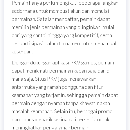
Pemain hanya perlu mengikuti beberapa langkah
sederhana untuk membuat akun dan memulai
permainan. Setelah mendaftar, pemain dapat
memilih jenis permainan yang diinginkan, mulai
dari yang santai hingga yang kompetitif, serta
berpartisipasi dalam turnamen untuk menambah
keseruan.
Dengan dukungan aplikasi PKV games, pemain
dapat menikmati permainan kapan saja dan di
mana saja. Situs PKV juga menawarkan
antarmuka yang ramah pengguna dan fitur
keamanan yang terjamin, sehingga pemain dapat
bermain dengan nyaman tanpa khawatir akan
masalah keamanan. Selain itu, berbagai promo
dan bonus menarik sering kali tersedia untuk
meningkatkan pengalaman bermain.