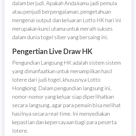
dalam berjudi. Apakah Anda kamu jadi pemula
atau penjudi berpengalaman, pengetahuan
mengenai output dan keluaran Lotto HK hari ini
merupakan kunci utama untuk meraih sukses
dalam dunia togel siber yang bersaing ini.
Pengertian Live Draw HK
Pengundian Langsung HK adalah sistem sistem
yang dimanfaatkan untuk menampilkan hasil
lotere dari judi togel, khususnya Lotto
Hongkong. Dalam pengundian langsung ini,
nomor-nomor yang keluar siap diperlihatkan
secara langsung, agar para pemain bisa melihat
hasilnya secara real-time. Ini menyediakan
kepastian dan kepercayaan bagi para peserta
lotere.