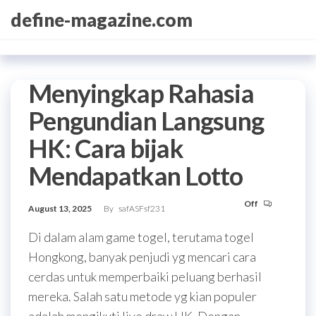
Skip
define-magazine.com
to
the
content
Menyingkap Rahasia
Pengundian Langsung
HK: Cara bijak
Mendapatkan Lotto
Off
August 13, 2025
By
safASFsf231
Di dalam alam game togel, terutama togel
Hongkong, banyak penjudi yg mencari cara
cerdas untuk memperbaiki peluang berhasil
mereka. Salah satu metode yg kian populer