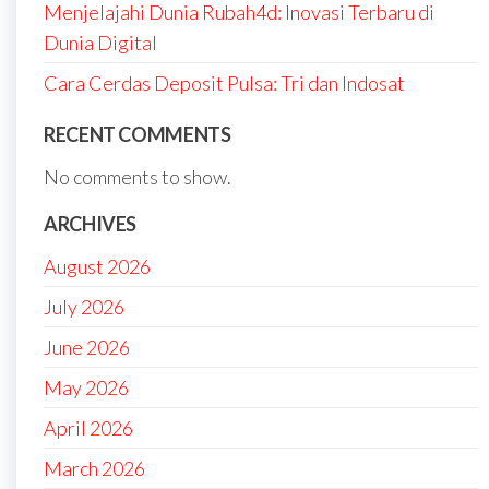
Menjelajahi Dunia Rubah4d: Inovasi Terbaru di
Dunia Digital
Cara Cerdas Deposit Pulsa: Tri dan Indosat
RECENT COMMENTS
No comments to show.
ARCHIVES
August 2026
July 2026
June 2026
May 2026
April 2026
March 2026