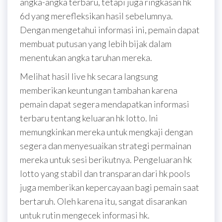
angka-angka terbaru, tetapi juga ringkasan hk
6d yang merefleksikan hasil sebelumnya.
Dengan mengetahui informasi ini, pemain dapat
membuat putusan yang lebih bijak dalam
menentukan angka taruhan mereka.
Melihat hasil live hk secara langsung
memberikan keuntungan tambahan karena
pemain dapat segera mendapatkan informasi
terbaru tentang keluaran hk lotto. Ini
memungkinkan mereka untuk mengkaji dengan
segera dan menyesuaikan strategi permainan
mereka untuk sesi berikutnya. Pengeluaran hk
lotto yang stabil dan transparan dari hk pools
juga memberikan kepercayaan bagi pemain saat
bertaruh. Oleh karena itu, sangat disarankan
untuk rutin mengecek informasi hk.