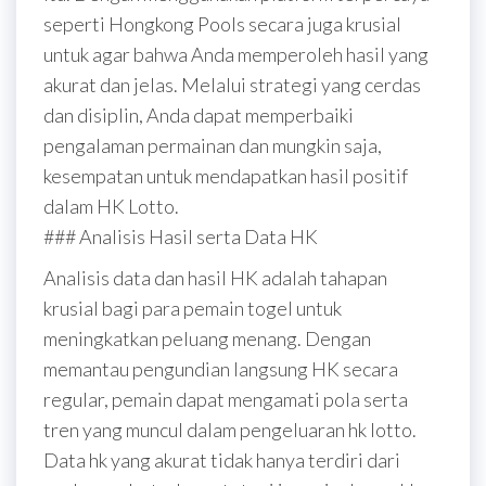
seperti Hongkong Pools secara juga krusial
untuk agar bahwa Anda memperoleh hasil yang
akurat dan jelas. Melalui strategi yang cerdas
dan disiplin, Anda dapat memperbaiki
pengalaman permainan dan mungkin saja,
kesempatan untuk mendapatkan hasil positif
dalam HK Lotto.
### Analisis Hasil serta Data HK
Analisis data dan hasil HK adalah tahapan
krusial bagi para pemain togel untuk
meningkatkan peluang menang. Dengan
memantau pengundian langsung HK secara
regular, pemain dapat mengamati pola serta
tren yang muncul dalam pengeluaran hk lotto.
Data hk yang akurat tidak hanya terdiri dari