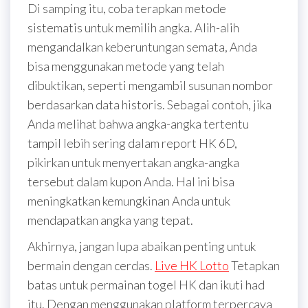
Di samping itu, coba terapkan metode
sistematis untuk memilih angka. Alih-alih
mengandalkan keberuntungan semata, Anda
bisa menggunakan metode yang telah
dibuktikan, seperti mengambil susunan nombor
berdasarkan data historis. Sebagai contoh, jika
Anda melihat bahwa angka-angka tertentu
tampil lebih sering dalam report HK 6D,
pikirkan untuk menyertakan angka-angka
tersebut dalam kupon Anda. Hal ini bisa
meningkatkan kemungkinan Anda untuk
mendapatkan angka yang tepat.
Akhirnya, jangan lupa abaikan penting untuk
bermain dengan cerdas.
Live HK Lotto
Tetapkan
batas untuk permainan togel HK dan ikuti had
itu. Dengan menggunakan platform terpercaya