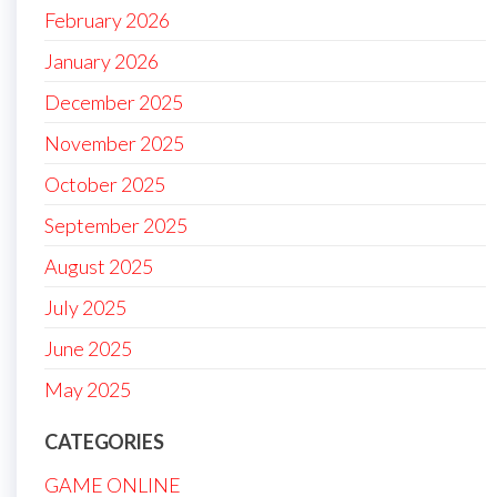
February 2026
January 2026
December 2025
November 2025
October 2025
September 2025
August 2025
July 2025
June 2025
May 2025
CATEGORIES
GAME ONLINE