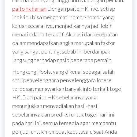
rasa harapan yang tinggi untuk kalangan pemain.
paito hk harian
Dengan paito HK live, setiap
individu bisa mengamati nomor-nomor yang
keluar secara live, menjadikannya jadi lebih
menarik dan interaktif. Akurasi dan kecepatan
dalam mendapatkan angka merupakan faktor
yang sangat penting, sebab ini berdampak
langsung terhadap nasib beberapa pemain.
Hongkong Pools, yang dikenal sebagai salah
satu penyelenggara penyelenggara lotere
terbesar, menawarkan banyak info terkait togel
HK. Dari paito HK sebelumnya yang
menunjukkan menyediakan hasil-hasil
sebelumnya dan prediksi untuk togel hari ini
pada hari ini, semua tersedia agar membantu
penjudi untuk membuat keputusan. Saat Anda