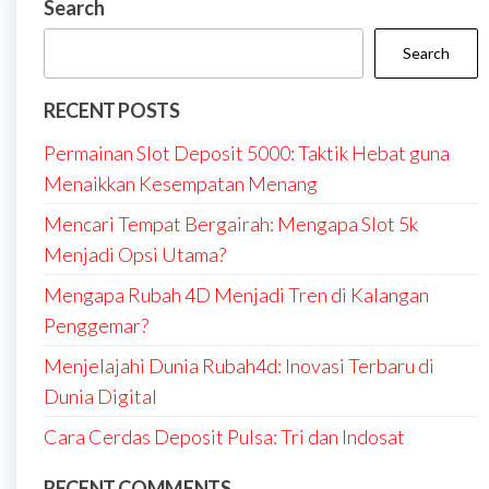
Search
Search
RECENT POSTS
Permainan Slot Deposit 5000: Taktik Hebat guna
Menaikkan Kesempatan Menang
Mencari Tempat Bergairah: Mengapa Slot 5k
Menjadi Opsi Utama?
Mengapa Rubah 4D Menjadi Tren di Kalangan
Penggemar?
Menjelajahi Dunia Rubah4d: Inovasi Terbaru di
Dunia Digital
Cara Cerdas Deposit Pulsa: Tri dan Indosat
RECENT COMMENTS