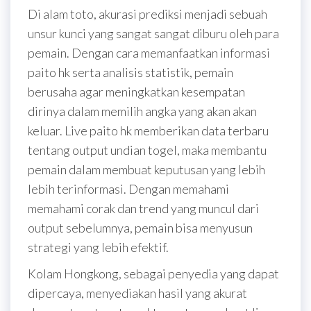
Di alam toto, akurasi prediksi menjadi sebuah
unsur kunci yang sangat sangat diburu oleh para
pemain. Dengan cara memanfaatkan informasi
paito hk serta analisis statistik, pemain
berusaha agar meningkatkan kesempatan
dirinya dalam memilih angka yang akan akan
keluar. Live paito hk memberikan data terbaru
tentang output undian togel, maka membantu
pemain dalam membuat keputusan yang lebih
lebih terinformasi. Dengan memahami
memahami corak dan trend yang muncul dari
output sebelumnya, pemain bisa menyusun
strategi yang lebih efektif.
Kolam Hongkong, sebagai penyedia yang dapat
dipercaya, menyediakan hasil yang akurat