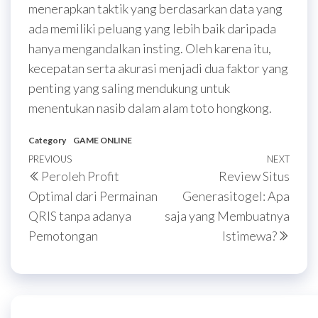
menerapkan taktik yang berdasarkan data yang
ada memiliki peluang yang lebih baik daripada
hanya mengandalkan insting. Oleh karena itu,
kecepatan serta akurasi menjadi dua faktor yang
penting yang saling mendukung untuk
menentukan nasib dalam alam toto hongkong.
Category
GAME ONLINE
Post
Previous
PREVIOUS
NEXT
Next
Peroleh Profit
Review Situs
navigation
Post
Post
Optimal dari Permainan
Generasitogel: Apa
QRIS tanpa adanya
saja yang Membuatnya
Pemotongan
Istimewa?