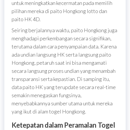
untuk meningkatkan kecermatan pada memilih
pilihan mereka di paito Hongkong lotto dan
paito HK 4D.
Seiring berjalannya waktu, paito Hongkong juga
menghadapi perkembangan secara signifikan,
terutama dalam cara penyampaian data. Karena
ada undian langsung HK serta langsung paito
Hongkong, petaruh saat ini bisa mengamati
secara langsung proses undian yang menambah
transparansi serta kepastian. Di samping itu,
data paito HK yang terupdate secara real-time
semakin menegaskan fungsinya,
menyebabkannya sumber utama untuk mereka
yang ikut di alam togel Hongkong.
Ketepatan dalam Peramalan Togel