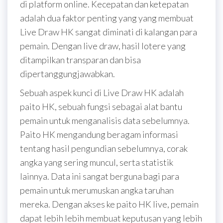
di platform online. Kecepatan dan ketepatan
adalah dua faktor penting yang yang membuat
Live Draw HK sangat diminati di kalangan para
pemain. Dengan live draw, hasil lotere yang
ditampilkan transparan dan bisa
dipertanggungjawabkan.
Sebuah aspek kunci di Live Draw HK adalah
paito HK, sebuah fungsi sebagai alat bantu
pemain untuk menganalisis data sebelumnya.
Paito HK mengandung beragam informasi
tentang hasil pengundian sebelumnya, corak
angka yang sering muncul, serta statistik
lainnya. Data ini sangat berguna bagi para
pemain untuk merumuskan angka taruhan
mereka. Dengan akses ke paito HK live, pemain
dapat lebih lebih membuat keputusan yang lebih