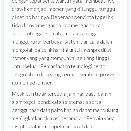
dengan tepat serta waktu nyata, membuat live
draw hk menjadi momen yang ditunggu-tunggu
di setiap harinya. Beberapa pencinta togel hk
tidak hanya mengandalkan mengandalkan
keberuntungan semata, melainkan juga
menggunakan berbagai sistem dan cara dalam
mengolah paito hk hari ini untuk memprediksi
nomor yang yang mempunyai peluang tinggi
untuk keluar. Pemanfaatan teknologi serta
pengolahan data yang cermat membuat proses
itu menjadi efisien.
Meskipun tidak tersedia jaminan pasti dalam
alam togel, pendekatan sistematis serta
penggunaan data paito harian dapat mendukung
meningkatkan akurasi peramalan. Pemain yang
disiplin dalam mempelajari hasil dan