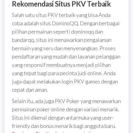
Rekomendasi Situs PKV Terbaik
Salah satu situs PKV terbaik yang bisa Anda
coba adalah situs DominoQQ. Dengan berbagai
pilihan permainan seperti dominoqq dan
bandarqq, situs ini menawarkan pengalaman
bermain yang seru dan menyenangkan. Proses
pendaftaran yang mudah dan layanan pelanggan
yang responsif membuatnya menjadi pilihan
yang tepat bagi para pecinta judi online. Anda
juga dapat melakukan login PKV games dengan
cepat dan aman.
Selain itu, ada juga PKV Poker yang menawarkan
permainan poker online dengan variasi menarik.
Situs ini dikenal dengan antarmuka yang user-
friendly dan bonus menarik bagi anggota baru.