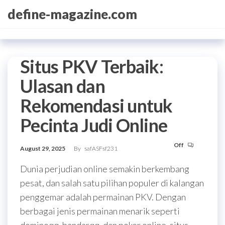
Skip
define-magazine.com
to
the
content
Situs PKV Terbaik:
Ulasan dan
Rekomendasi untuk
Pecinta Judi Online
Off
August 29, 2025
By
safASFsf231
Dunia perjudian online semakin berkembang
pesat, dan salah satu pilihan populer di kalangan
penggemar adalah permainan PKV. Dengan
berbagai jenis permainan menarik seperti