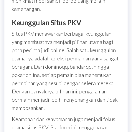
menikmati hobi sambil berpeluang meraih
kemenangan.
Keunggulan Situs PKV
Situs PKV menawarkan berbagai keunggulan
yang membuatnya menjadi pilihan utama bagi
para pecinta judi online. Salah satu keunggulan
utamanya adalah koleksi permainan yang sangat
beragam. Dari dominoqq, bandarqq, hingga
poker online, setiap pemain bisa menemukan
permainan yang sesuai dengan selera mereka.
Dengan banyaknya pilihan ini, pengalaman
bermain menjadi lebih menyenangkan dan tidak
membosankan.
Keamanan dan kenyamanan juga menjadi fokus
utama situs PKV. Platform ini menggunakan