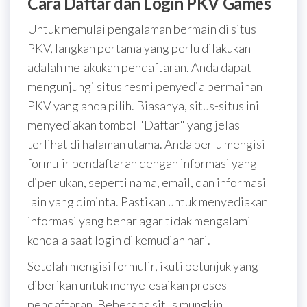
Cara Daftar dan Login PKV Games
Untuk memulai pengalaman bermain di situs
PKV, langkah pertama yang perlu dilakukan
adalah melakukan pendaftaran. Anda dapat
mengunjungi situs resmi penyedia permainan
PKV yang anda pilih. Biasanya, situs-situs ini
menyediakan tombol "Daftar" yang jelas
terlihat di halaman utama. Anda perlu mengisi
formulir pendaftaran dengan informasi yang
diperlukan, seperti nama, email, dan informasi
lain yang diminta. Pastikan untuk menyediakan
informasi yang benar agar tidak mengalami
kendala saat login di kemudian hari.
Setelah mengisi formulir, ikuti petunjuk yang
diberikan untuk menyelesaikan proses
pendaftaran. Beberapa situs mungkin