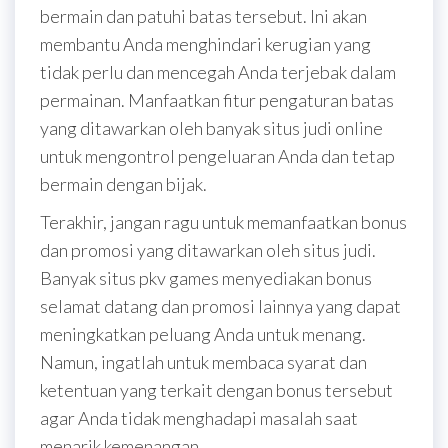
bermain dan patuhi batas tersebut. Ini akan
membantu Anda menghindari kerugian yang
tidak perlu dan mencegah Anda terjebak dalam
permainan. Manfaatkan fitur pengaturan batas
yang ditawarkan oleh banyak situs judi online
untuk mengontrol pengeluaran Anda dan tetap
bermain dengan bijak.
Terakhir, jangan ragu untuk memanfaatkan bonus
dan promosi yang ditawarkan oleh situs judi.
Banyak situs pkv games menyediakan bonus
selamat datang dan promosi lainnya yang dapat
meningkatkan peluang Anda untuk menang.
Namun, ingatlah untuk membaca syarat dan
ketentuan yang terkait dengan bonus tersebut
agar Anda tidak menghadapi masalah saat
menarik kemenangan.