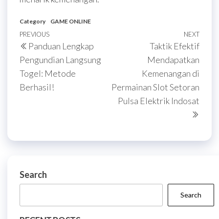
Category
GAME ONLINE
Post
Previous
PREVIOUS
NEXT
Next
Panduan Lengkap
Taktik Efektif
navigation
Post
Post
Pengundian Langsung
Mendapatkan
Togel: Metode
Kemenangan di
Berhasil!
Permainan Slot Setoran
Pulsa Elektrik Indosat
Search
Search