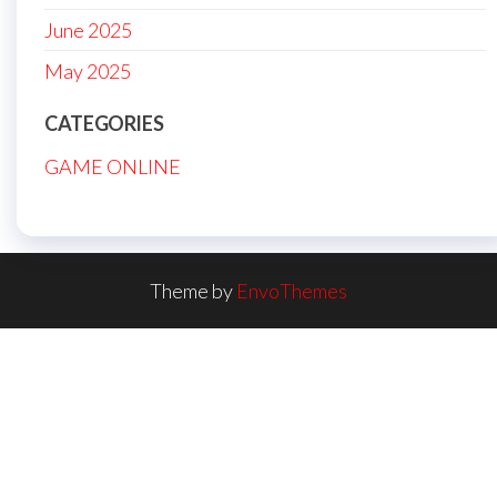
June 2025
May 2025
CATEGORIES
GAME ONLINE
Theme by
EnvoThemes