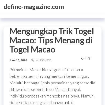
Skip
define-magazine.com
to
the
content
Mengungkap Trik Togel
Macao: Tips Menang di
Togel Macao
Off
June 18, 2026
By
safASFsf231
Permainan Macau kian digemari di antara
beberapa pemain yang mencari kemenangan.
Melalui berbagai jenis permainan yang tersedia
ditawarkan, seperti Toto Macau, banyak
individu berdesakan mencoba nasibnya. Namun,
tidak setiap orang tahu bahwa untuk