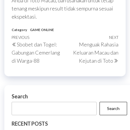
Anda di Toto Macau, dan usahakan untuk tetap
tenang meskipun result tidak sempurna sesuai
ekspektasi.
Category
GAME ONLINE
Post
Previous
PREVIOUS
NEXT
Next
Sbobet dan Togel:
Menguak Rahasia
navigation
Post
Post
Gabungan Cemerlang
Keluaran Macau dan
di Warga-88
Kejutan di Toto
Search
Search
RECENT POSTS