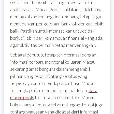
serta memilih kombinasi angka berdasarkan
analisis data Macau Pools. Taktik ini tidak hanya
meningkatkan kemungkinan menang tetapi juga
memudahkan pengelolaan bankroll dengan lebih
baik. Pastikan untuk memastikan untuk tidak
berjudi lebih dari kemampuan finansial yang ada,
agar aktivitas bermain tetap menyenangkan.
Sebagai penutup, tetap terinformasi dengan
informasi terbaru mengenai keluaran Macau
sekarang amat berguna dalam mengambil
pilihan yang tepat. Datang ke situs yang
terpercaya untuk mendapatkan hasil Macau
terlengkap akan memberi manfaat lebih.
data
macau pools
Kesuksesan dalam Toto Macau
bukan hanya tentang keberuntungan, tetapi juga
tentang wawasan yang didapat dari informasi