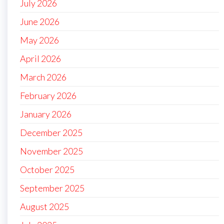
July 2026
June 2026
May 2026
April 2026
March 2026
February 2026
January 2026
December 2025
November 2025
October 2025
September 2025
August 2025