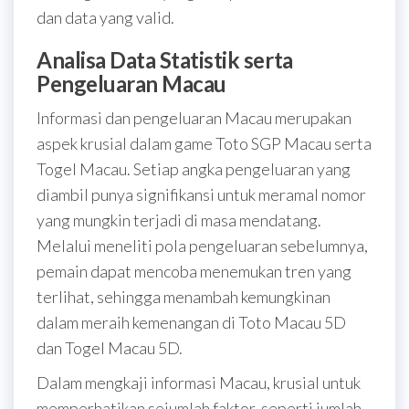
dan data yang valid.
Analisa Data Statistik serta
Pengeluaran Macau
Informasi dan pengeluaran Macau merupakan
aspek krusial dalam game Toto SGP Macau serta
Togel Macau. Setiap angka pengeluaran yang
diambil punya signifikansi untuk meramal nomor
yang mungkin terjadi di masa mendatang.
Melalui meneliti pola pengeluaran sebelumnya,
pemain dapat mencoba menemukan tren yang
terlihat, sehingga menambah kemungkinan
dalam meraih kemenangan di Toto Macau 5D
dan Togel Macau 5D.
Dalam mengkaji informasi Macau, krusial untuk
memperhatikan sejumlah faktor, seperti jumlah