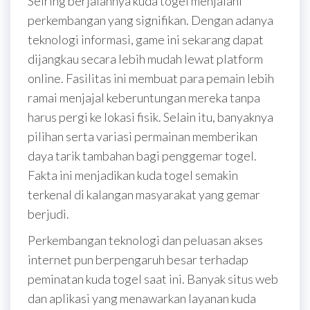
Seiring berjalannya kuda togel menjalani
perkembangan yang signifikan. Dengan adanya
teknologi informasi, game ini sekarang dapat
dijangkau secara lebih mudah lewat platform
online. Fasilitas ini membuat para pemain lebih
ramai menjajal keberuntungan mereka tanpa
harus pergi ke lokasi fisik. Selain itu, banyaknya
pilihan serta variasi permainan memberikan
daya tarik tambahan bagi penggemar togel.
Fakta ini menjadikan kuda togel semakin
terkenal di kalangan masyarakat yang gemar
berjudi.
Perkembangan teknologi dan peluasan akses
internet pun berpengaruh besar terhadap
peminatan kuda togel saat ini. Banyak situs web
dan aplikasi yang menawarkan layanan kuda