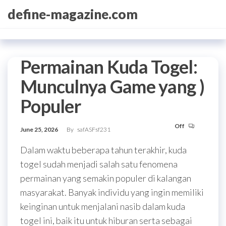
Skip
define-magazine.com
to
the
content
Permainan Kuda Togel:
Munculnya Game yang )
Populer
Off
June 25, 2026
By
safASFsf231
Dalam waktu beberapa tahun terakhir, kuda
togel sudah menjadi salah satu fenomena
permainan yang semakin populer di kalangan
masyarakat. Banyak individu yang ingin memiliki
keinginan untuk menjalani nasib dalam kuda
togel ini, baik itu untuk hiburan serta sebagai