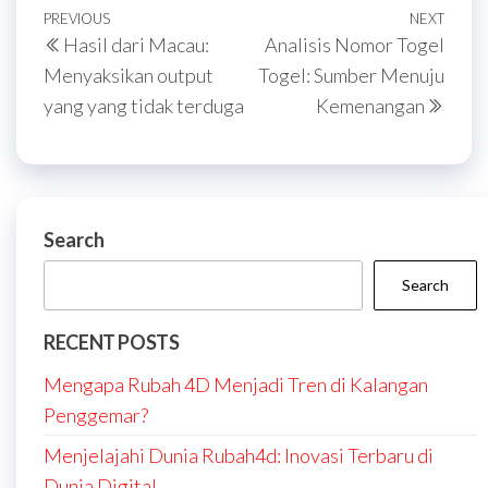
Post
Previous
PREVIOUS
NEXT
Next
Hasil dari Macau:
Analisis Nomor Togel
navigation
Post
Post
Menyaksikan output
Togel: Sumber Menuju
yang yang tidak terduga
Kemenangan
Search
Search
RECENT POSTS
Mengapa Rubah 4D Menjadi Tren di Kalangan
Penggemar?
Menjelajahi Dunia Rubah4d: Inovasi Terbaru di
Dunia Digital