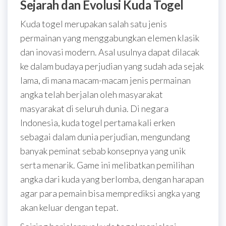
Sejarah dan Evolusi Kuda Togel
Kuda togel merupakan salah satu jenis
permainan yang menggabungkan elemen klasik
dan inovasi modern. Asal usulnya dapat dilacak
ke dalam budaya perjudian yang sudah ada sejak
lama, di mana macam-macam jenis permainan
angka telah berjalan oleh masyarakat
masyarakat di seluruh dunia. Di negara
Indonesia, kuda togel pertama kali erken
sebagai dalam dunia perjudian, mengundang
banyak peminat sebab konsepnya yang unik
serta menarik. Game ini melibatkan pemilihan
angka dari kuda yang berlomba, dengan harapan
agar para pemain bisa memprediksi angka yang
akan keluar dengan tepat.