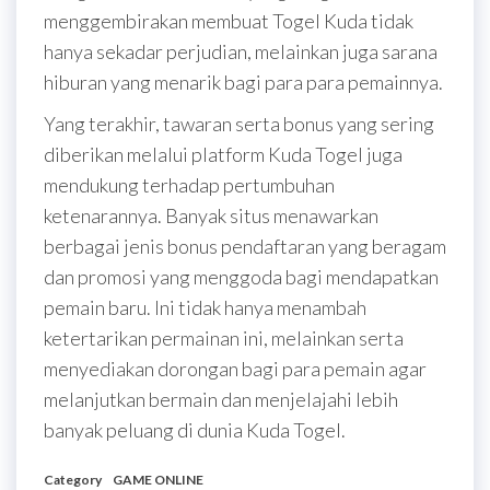
menggembirakan membuat Togel Kuda tidak
hanya sekadar perjudian, melainkan juga sarana
hiburan yang menarik bagi para para pemainnya.
Yang terakhir, tawaran serta bonus yang sering
diberikan melalui platform Kuda Togel juga
mendukung terhadap pertumbuhan
ketenarannya. Banyak situs menawarkan
berbagai jenis bonus pendaftaran yang beragam
dan promosi yang menggoda bagi mendapatkan
pemain baru. Ini tidak hanya menambah
ketertarikan permainan ini, melainkan serta
menyediakan dorongan bagi para pemain agar
melanjutkan bermain dan menjelajahi lebih
banyak peluang di dunia Kuda Togel.
Category
GAME ONLINE