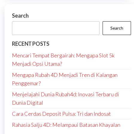
Search
Search
RECENT POSTS
Mencari Tempat Bergairah: Mengapa Slot 5k
Menjadi Opsi Utama?
Mengapa Rubah 4D Menjadi Tren di Kalangan
Penggemar?
Menjelajahi Dunia Rubah4d: Inovasi Terbaru di
Dunia Digital
Cara Cerdas Deposit Pulsa: Tri dan Indosat
Rahasia Salju 4D: Melampaui Batasan Khayalan