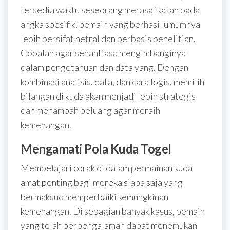
tersedia waktu seseorang merasa ikatan pada
angka spesifik, pemain yang berhasil umumnya
lebih bersifat netral dan berbasis penelitian.
Cobalah agar senantiasa mengimbanginya
dalam pengetahuan dan data yang. Dengan
kombinasi analisis, data, dan cara logis, memilih
bilangan di kuda akan menjadi lebih strategis
dan menambah peluang agar meraih
kemenangan.
Mengamati Pola Kuda Togel
Mempelajari corak di dalam permainan kuda
amat penting bagi mereka siapa saja yang
bermaksud memperbaiki kemungkinan
kemenangan. Di sebagian banyak kasus, pemain
yang telah berpengalaman dapat menemukan