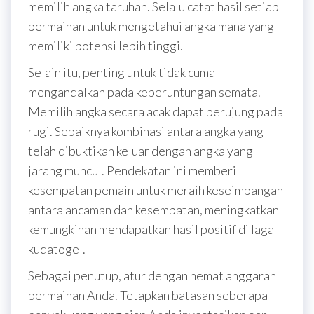
memilih angka taruhan. Selalu catat hasil setiap
permainan untuk mengetahui angka mana yang
memiliki potensi lebih tinggi.
Selain itu, penting untuk tidak cuma
mengandalkan pada keberuntungan semata.
Memilih angka secara acak dapat berujung pada
rugi. Sebaiknya kombinasi antara angka yang
telah dibuktikan keluar dengan angka yang
jarang muncul. Pendekatan ini memberi
kesempatan pemain untuk meraih keseimbangan
antara ancaman dan kesempatan, meningkatkan
kemungkinan mendapatkan hasil positif di laga
kudatogel.
Sebagai penutup, atur dengan hemat anggaran
permainan Anda. Tetapkan batasan seberapa