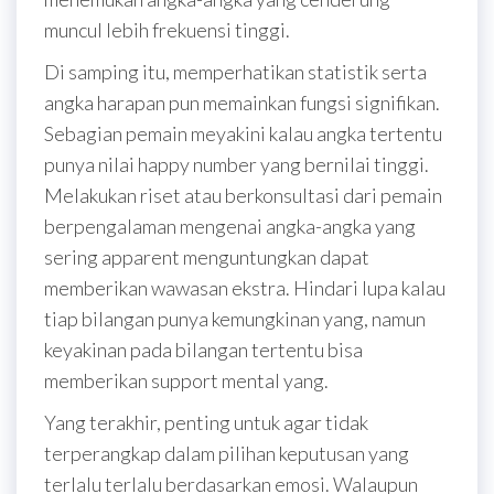
muncul lebih frekuensi tinggi.
Di samping itu, memperhatikan statistik serta
angka harapan pun memainkan fungsi signifikan.
Sebagian pemain meyakini kalau angka tertentu
punya nilai happy number yang bernilai tinggi.
Melakukan riset atau berkonsultasi dari pemain
berpengalaman mengenai angka-angka yang
sering apparent menguntungkan dapat
memberikan wawasan ekstra. Hindari lupa kalau
tiap bilangan punya kemungkinan yang, namun
keyakinan pada bilangan tertentu bisa
memberikan support mental yang.
Yang terakhir, penting untuk agar tidak
terperangkap dalam pilihan keputusan yang
terlalu terlalu berdasarkan emosi. Walaupun