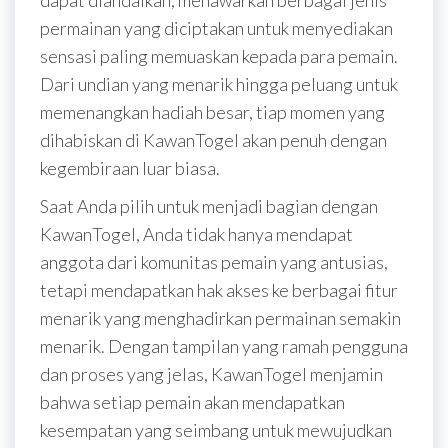
dapat diandalkan, menawarkan berbagai jenis
permainan yang diciptakan untuk menyediakan
sensasi paling memuaskan kepada para pemain.
Dari undian yang menarik hingga peluang untuk
memenangkan hadiah besar, tiap momen yang
dihabiskan di KawanTogel akan penuh dengan
kegembiraan luar biasa.
Saat Anda pilih untuk menjadi bagian dengan
KawanTogel, Anda tidak hanya mendapat
anggota dari komunitas pemain yang antusias,
tetapi mendapatkan hak akses ke berbagai fitur
menarik yang menghadirkan permainan semakin
menarik. Dengan tampilan yang ramah pengguna
dan proses yang jelas, KawanTogel menjamin
bahwa setiap pemain akan mendapatkan
kesempatan yang seimbang untuk mewujudkan