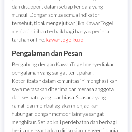
dan disupport dalam setiap kendala yang
muncul. Dengan semua semua indikator
tersebut, tidak mengejutkan jika KawanTogel
menjadi pilihan terbaik bagi banyak pecinta
taruhan online.
kawantogelku.io
Pengalaman dan Pesan
Bergabung dengan KawanTogel menyediakan
pengalaman yang sangat terlupakan.
Keterlibatan dalam komunitas ini menghasilkan
saya merasakan diterima dan merasa anggota
dari sesuatu yang luar biasa. Suasana yang
ramah dan membahagiakan menjadikan
hubungan dengan member lainnya sangat
menghibur. Setiap kali perdebatan dan berbagi
berita mengantarkan diriku kian mengerti dunia