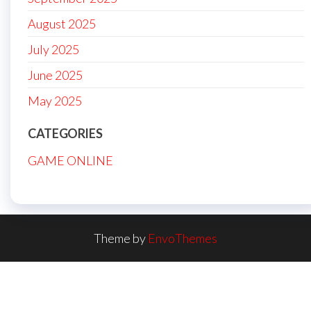
August 2025
July 2025
June 2025
May 2025
CATEGORIES
GAME ONLINE
Theme by
EnvoThemes