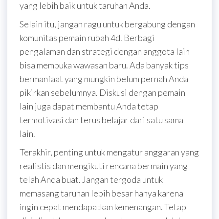
yang lebih baik untuk taruhan Anda.
Selain itu, jangan ragu untuk bergabung dengan
komunitas pemain rubah 4d. Berbagi
pengalaman dan strategi dengan anggota lain
bisa membuka wawasan baru. Ada banyak tips
bermanfaat yang mungkin belum pernah Anda
pikirkan sebelumnya. Diskusi dengan pemain
lain juga dapat membantu Anda tetap
termotivasi dan terus belajar dari satu sama
lain.
Terakhir, penting untuk mengatur anggaran yang
realistis dan mengikuti rencana bermain yang
telah Anda buat. Jangan tergoda untuk
memasang taruhan lebih besar hanya karena
ingin cepat mendapatkan kemenangan. Tetap