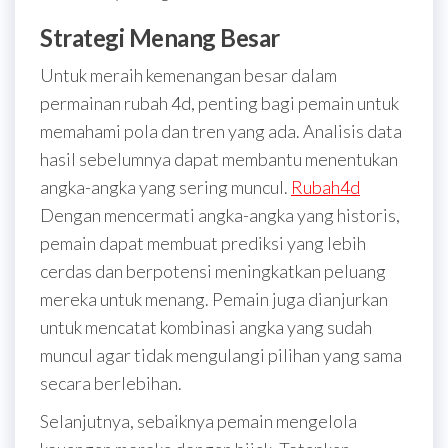
Strategi Menang Besar
Untuk meraih kemenangan besar dalam
permainan rubah 4d, penting bagi pemain untuk
memahami pola dan tren yang ada. Analisis data
hasil sebelumnya dapat membantu menentukan
angka-angka yang sering muncul.
Rubah4d
Dengan mencermati angka-angka yang historis,
pemain dapat membuat prediksi yang lebih
cerdas dan berpotensi meningkatkan peluang
mereka untuk menang. Pemain juga dianjurkan
untuk mencatat kombinasi angka yang sudah
muncul agar tidak mengulangi pilihan yang sama
secara berlebihan.
Selanjutnya, sebaiknya pemain mengelola