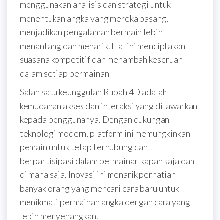
menggunakan analisis dan strategi untuk
menentukan angka yang mereka pasang,
menjadikan pengalaman bermain lebih
menantang dan menarik. Hal ini menciptakan
suasana kompetitif dan menambah keseruan
dalam setiap permainan.
Salah satu keunggulan Rubah 4D adalah
kemudahan akses dan interaksi yang ditawarkan
kepada penggunanya. Dengan dukungan
teknologi modern, platform ini memungkinkan
pemain untuk tetap terhubung dan
berpartisipasi dalam permainan kapan saja dan
di mana saja. Inovasi ini menarik perhatian
banyak orang yang mencari cara baru untuk
menikmati permainan angka dengan cara yang
lebih menyenangkan.