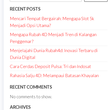
RECENT POSTS
Mencari Tempat Bergairah: Mengapa Slot 5k
Menjadi Opsi Utama?
Mengapa Rubah 4D Menjadi Tren di Kalangan
Penggemar?
Menjelajahi Dunia Rubah4d: Inovasi Terbaru di
Dunia Digital
Cara Cerdas Deposit Pulsa: Tri dan Indosat
Rahasia Salju 4D: Melampaui Batasan Khayalan
RECENT COMMENTS
No comments to show.
ARCHIVES