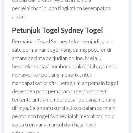
penjelajahan ini dan tingkatkan kesempatan
anda!
Petunjuk Togel Sydney Togel
Permainan Togel Sydney telah menjadi salah
satu permainan togel yang paling populer di
antara pecinta perjudian online. Melalui
beraneka variasi nombor untuk dipilih, game ini
menawarkan peluang menarik untuk
mendapatkan profit. Bersejumlah pemain togel
dependen pada pemahaman serta strategi
tertentu untuk memperbesar peluang menang
dirinya. Salah satu kunci sukses dalam bermain
permainan togel Sydney ialah memahami pola
serta tren yang muncul dari hasil hasil
sebelumnya.