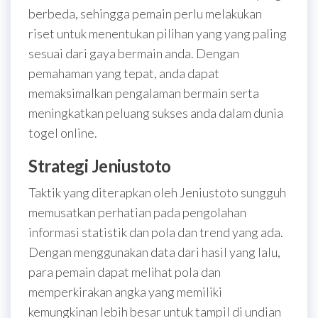
berbeda, sehingga pemain perlu melakukan
riset untuk menentukan pilihan yang yang paling
sesuai dari gaya bermain anda. Dengan
pemahaman yang tepat, anda dapat
memaksimalkan pengalaman bermain serta
meningkatkan peluang sukses anda dalam dunia
togel online.
Strategi Jeniustoto
Taktik yang diterapkan oleh Jeniustoto sungguh
memusatkan perhatian pada pengolahan
informasi statistik dan pola dan trend yang ada.
Dengan menggunakan data dari hasil yang lalu,
para pemain dapat melihat pola dan
memperkirakan angka yang memiliki
kemungkinan lebih besar untuk tampil di undian