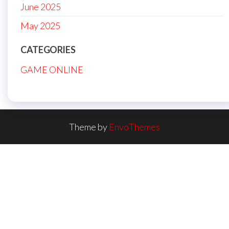
June 2025
May 2025
CATEGORIES
GAME ONLINE
Theme by
EnvoThemes