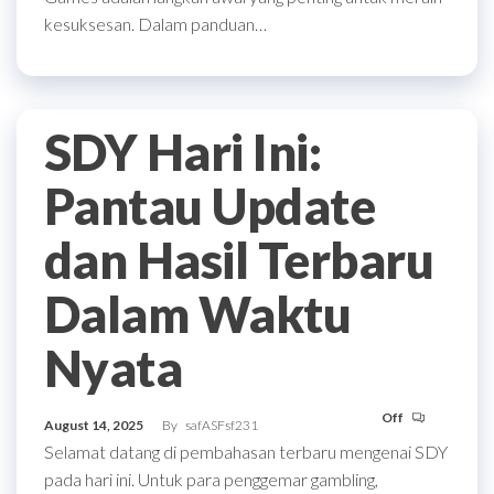
kesuksesan. Dalam panduan…
SDY Hari Ini:
Pantau Update
dan Hasil Terbaru
Dalam Waktu
Nyata
Off
August 14, 2025
By
safASFsf231
Selamat datang di pembahasan terbaru mengenai SDY
pada hari ini. Untuk para penggemar gambling,