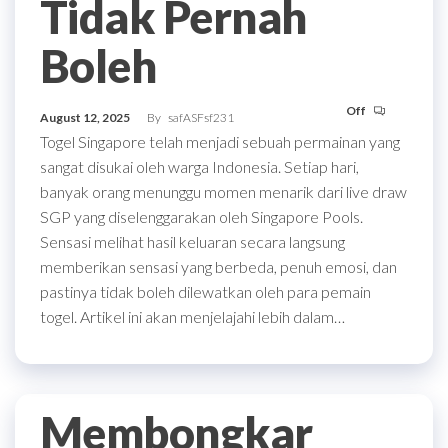
Tidak Pernah
Boleh
Off
August 12, 2025
By
safASFsf231
Togel Singapore telah menjadi sebuah permainan yang
sangat disukai oleh warga Indonesia. Setiap hari,
banyak orang menunggu momen menarik dari live draw
SGP yang diselenggarakan oleh Singapore Pools.
Sensasi melihat hasil keluaran secara langsung
memberikan sensasi yang berbeda, penuh emosi, dan
pastinya tidak boleh dilewatkan oleh para pemain
togel. Artikel ini akan menjelajahi lebih dalam…
Membongkar