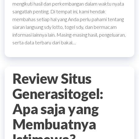
mengikuti hasil dan perkembangan dalam waktu nyata
sangatlah penting. Di tempat ini, kami hendak
membahas setiap hal yang Anda perlu pahami tentang
siaran langsung sdy lotto, togel sdy, dan bermacam
informasi lainnya lain. Masing-masing hasil, pengeluaran,
serta data terbaru dari bakal…
Review Situs
Generasitogel:
Apa saja yang
Membuatnya