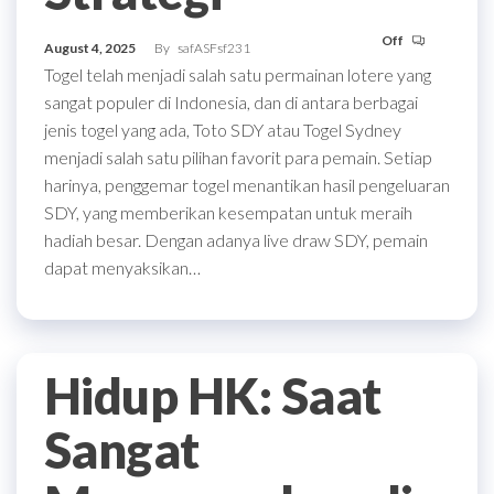
Off
August 4, 2025
By
safASFsf231
Togel telah menjadi salah satu permainan lotere yang
sangat populer di Indonesia, dan di antara berbagai
jenis togel yang ada, Toto SDY atau Togel Sydney
menjadi salah satu pilihan favorit para pemain. Setiap
harinya, penggemar togel menantikan hasil pengeluaran
SDY, yang memberikan kesempatan untuk meraih
hadiah besar. Dengan adanya live draw SDY, pemain
dapat menyaksikan…
Hidup HK: Saat
Sangat