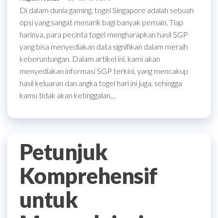
Di dalam dunia gaming, togel Singapore adalah sebuah
opsi yang sangat menarik bagi banyak pemain. Tiap
harinya, para pecinta togel mengharapkan hasil SGP
yang bisa menyediakan data signifikan dalam meraih
keberuntungan. Dalam artikel ini, kami akan
menyediakan informasi SGP terkini, yang mencakup
hasil keluaran dan angka togel hari ini juga, sehingga
kamu tidak akan ketinggalan…
Petunjuk
Komprehensif
untuk