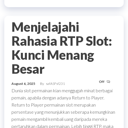
Menjelajahi
Rahasia RTP Slot:
Kunci Menang
Besar
Off
August 6, 2025
By
safASFsf231
Dunia slot permainan kian menggugah minat berbagai
pemain, apabila dengan adanya Return to Player.
Return to Player permainan slot merupakan
persentase yang menunjukkan seberapa kemungkinan
pemain mengambil kembali uang daripada mereka
pertaruhkan dalam permainan. Lebih tinggi RTP, maka