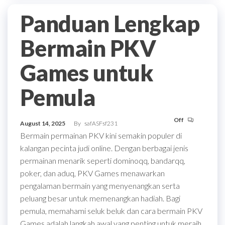
Panduan Lengkap
Bermain PKV
Games untuk
Pemula
Off
August 14, 2025
By
safASFsf231
Bermain permainan PKV kini semakin populer di
kalangan pecinta judi online. Dengan berbagai jenis
permainan menarik seperti dominoqq, bandarqq,
poker, dan aduq, PKV Games menawarkan
pengalaman bermain yang menyenangkan serta
peluang besar untuk memenangkan hadiah. Bagi
pemula, memahami seluk beluk dan cara bermain PKV
Games adalah langkah awal yang penting untuk meraih