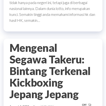
tidak hanya pada negeri ini, tetapi juga di berbagai
nasional lainnya. Dalam dunia lotto, info merupakan
kunci. Semakin tinggi anda memahami informasi hk dan
hasil HK, semakin…
Mengenal
Segawa Takeru:
Bintang Terkenal
Kickboxing
Jepang Jepang
Off