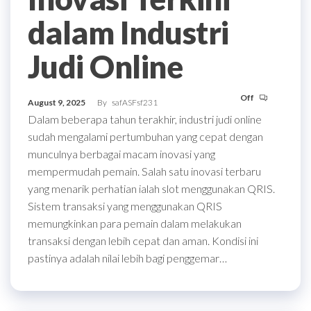
dalam Industri
Judi Online
Off
August 9, 2025
By
safASFsf231
Dalam beberapa tahun terakhir, industri judi online
sudah mengalami pertumbuhan yang cepat dengan
munculnya berbagai macam inovasi yang
mempermudah pemain. Salah satu inovasi terbaru
yang menarik perhatian ialah slot menggunakan QRIS.
Sistem transaksi yang menggunakan QRIS
memungkinkan para pemain dalam melakukan
transaksi dengan lebih cepat dan aman. Kondisi ini
pastinya adalah nilai lebih bagi penggemar…