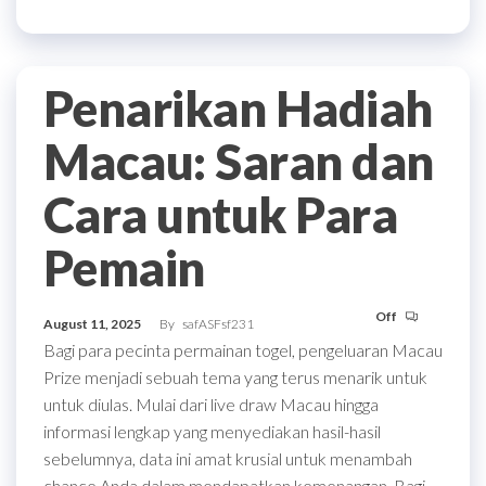
Penarikan Hadiah
Macau: Saran dan
Cara untuk Para
Pemain
Off
August 11, 2025
By
safASFsf231
Bagi para pecinta permainan togel, pengeluaran Macau
Prize menjadi sebuah tema yang terus menarik untuk
untuk diulas. Mulai dari live draw Macau hingga
informasi lengkap yang menyediakan hasil-hasil
sebelumnya, data ini amat krusial untuk menambah
chance Anda dalam mendapatkan kemenangan. Bagi