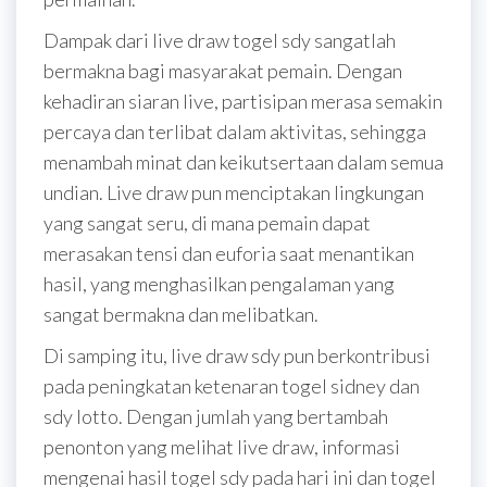
Dampak dari live draw togel sdy sangatlah
bermakna bagi masyarakat pemain. Dengan
kehadiran siaran live, partisipan merasa semakin
percaya dan terlibat dalam aktivitas, sehingga
menambah minat dan keikutsertaan dalam semua
undian. Live draw pun menciptakan lingkungan
yang sangat seru, di mana pemain dapat
merasakan tensi dan euforia saat menantikan
hasil, yang menghasilkan pengalaman yang
sangat bermakna dan melibatkan.
Di samping itu, live draw sdy pun berkontribusi
pada peningkatan ketenaran togel sidney dan
sdy lotto. Dengan jumlah yang bertambah
penonton yang melihat live draw, informasi
mengenai hasil togel sdy pada hari ini dan togel