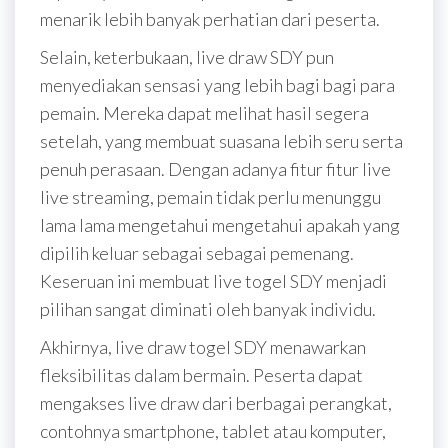
menarik lebih banyak perhatian dari peserta.
Selain, keterbukaan, live draw SDY pun
menyediakan sensasi yang lebih bagi bagi para
pemain. Mereka dapat melihat hasil segera
setelah, yang membuat suasana lebih seru serta
penuh perasaan. Dengan adanya fitur fitur live
live streaming, pemain tidak perlu menunggu
lama lama mengetahui mengetahui apakah yang
dipilih keluar sebagai sebagai pemenang.
Keseruan ini membuat live togel SDY menjadi
pilihan sangat diminati oleh banyak individu.
Akhirnya, live draw togel SDY menawarkan
fleksibilitas dalam bermain. Peserta dapat
mengakses live draw dari berbagai perangkat,
contohnya smartphone, tablet atau komputer,