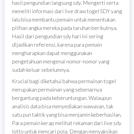
hasil pengundian langsung sdy. Mengerti serta
meneliti informasi dari live draw togel SDY yang
lalu bisa membantu pemain untuk menentukan
pilihan angka mereka pada taruhan berikutnya.
Hasil dari pengundian sdy hari ini sering
dijadikan referensi, karena para pemain
mengharapkan dapat menggunakan
pengetahuan mengenai nomor-nomor yang
sudah keluar sebelumnya.
Krucial bagi diketahui bahwa permainan togel
merupakan permainan yang sebenarnya
bergantung pada keberuntungan. Walaupun
analisis data bisa menyediakan wawasan, tak
satu pun taktik yang bisa menjamin keberhasilan.
Para pemain kerap melihat rekaman dari live sdy
lotto untuk mencari pola. Dengan menyaksikan