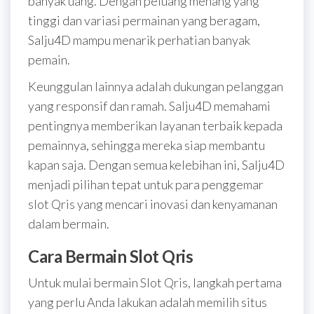
banyak uang. Dengan peluang menang yang
tinggi dan variasi permainan yang beragam,
Salju4D mampu menarik perhatian banyak
pemain.
Keunggulan lainnya adalah dukungan pelanggan
yang responsif dan ramah. Salju4D memahami
pentingnya memberikan layanan terbaik kepada
pemainnya, sehingga mereka siap membantu
kapan saja. Dengan semua kelebihan ini, Salju4D
menjadi pilihan tepat untuk para penggemar
slot Qris yang mencari inovasi dan kenyamanan
dalam bermain.
Cara Bermain Slot Qris
Untuk mulai bermain Slot Qris, langkah pertama
yang perlu Anda lakukan adalah memilih situs