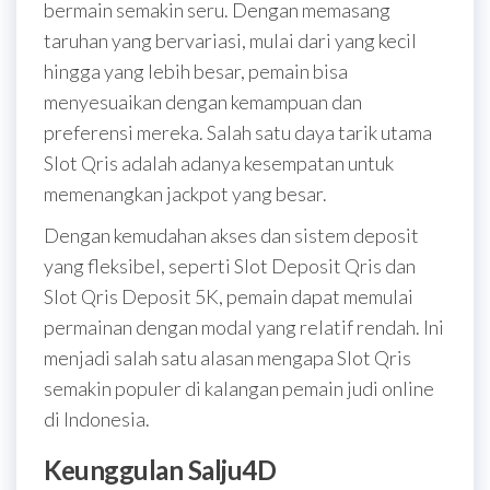
bermain semakin seru. Dengan memasang
taruhan yang bervariasi, mulai dari yang kecil
hingga yang lebih besar, pemain bisa
menyesuaikan dengan kemampuan dan
preferensi mereka. Salah satu daya tarik utama
Slot Qris adalah adanya kesempatan untuk
memenangkan jackpot yang besar.
Dengan kemudahan akses dan sistem deposit
yang fleksibel, seperti Slot Deposit Qris dan
Slot Qris Deposit 5K, pemain dapat memulai
permainan dengan modal yang relatif rendah. Ini
menjadi salah satu alasan mengapa Slot Qris
semakin populer di kalangan pemain judi online
di Indonesia.
Keunggulan Salju4D