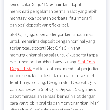
kemunculan Salju4D, pemain kini dapat
menikmati pengalaman bermain slot yang lebih
mengasyikkan dengan berbagai fitur menarik
dan opsi deposit yang fleksibel.
Slot Qris juga dikenal dengan kemampuannya
untuk menerima deposit dengan nominal yang
terjangkau, seperti Slot Qris 5K, yang
memungkinkan siapa saja untuk ikut serta tanpa
perlu mempertaruhkan banyak uang.
Slot Qris
Deposit 5K
Hal ini tentunya membuat perjudian
online semakin inklusif dan dapat diakses oleh
lebih banyak orang. Dengan Slot Deposit Qris
dan opsi seperti Slot Qris Deposit 5K, gamers
dapat merasakan sensasi bermain slot dengan
cara yang lebih praktis dan menyenangkan. Mari
kita telusuri lebih dalam tentang inovasi