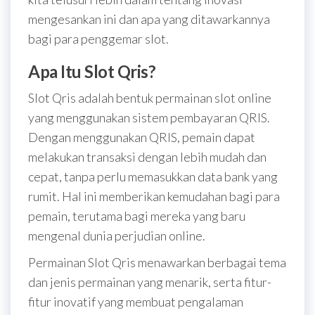
mengesankan ini dan apa yang ditawarkannya
bagi para penggemar slot.
Apa Itu Slot Qris?
Slot Qris adalah bentuk permainan slot online
yang menggunakan sistem pembayaran QRIS.
Dengan menggunakan QRIS, pemain dapat
melakukan transaksi dengan lebih mudah dan
cepat, tanpa perlu memasukkan data bank yang
rumit. Hal ini memberikan kemudahan bagi para
pemain, terutama bagi mereka yang baru
mengenal dunia perjudian online.
Permainan Slot Qris menawarkan berbagai tema
dan jenis permainan yang menarik, serta fitur-
fitur inovatif yang membuat pengalaman