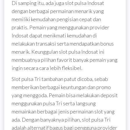
Di samping itu, ada juga slot pulsa Indosat
dengan berbagai permainan menarik yang
memiliki kemudahan pengisian cepat dan
praktis. Pemain yang menggunakan provider
Indosat dapat menikmati kemudahan di
melakukan transaksi serta mendapatkan bonus
menarik. Keunggulan slot pulsa Indosat ini
membuatnya pilihan favorit banyak pemain yang
ingin secara cara lebih fleksibel.
Slot pulsa Tri tambahan patut dicoba, sebab
memberikan berbagai keuntungan dan promo
yang menggoda. Pemain bisa melakukan deposit
menggunakan pulsa Tri serta langsung
memainkan berbagai jenis permainan slot yang
ada. Dengan banyaknya pilihan, slot pulsa Tri
adalah alternatif bagus bagi pengguna provider