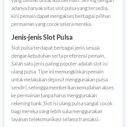
yang dimiliki untuk ikut bermain. Seiring dengan
adanya banyak situs slot pulsa yang tersedia,
kini pemain dapat mengakses berbagai pilihan
permainan yang cocok selera mereka.
Jenis-jenis Slot Pulsa
Slot pulsa terdapat berbagai jenis sesuai
dengan kebutuhan serta preferensi pemain.
Salah satu jenis paling populer adalah slot isi
ulang pulsa. Tipe ini memungkinkan pemain
untuk melakukan deposit menggunakan pulsa
sendiri, sehingga memberikan kemudahan akses
ke permainan tanpa harus menggunakan
rekening bank. Slot isi ulang pulsa sangat cocok
bagi mereka yang lebih suka menggunakan
layanan telekomunikasi selama transaksi.