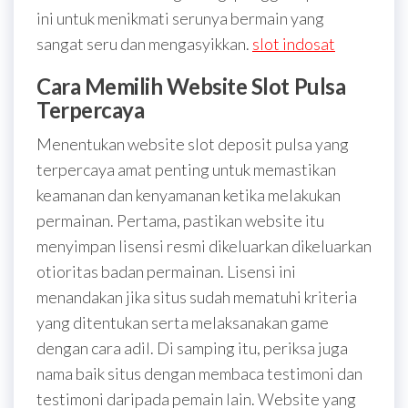
ini untuk menikmati serunya bermain yang
sangat seru dan mengasyikkan.
slot indosat
Cara Memilih Website Slot Pulsa
Terpercaya
Menentukan website slot deposit pulsa yang
terpercaya amat penting untuk memastikan
keamanan dan kenyamanan ketika melakukan
permainan. Pertama, pastikan website itu
menyimpan lisensi resmi dikeluarkan dikeluarkan
otioritas badan permainan. Lisensi ini
menandakan jika situs sudah mematuhi kriteria
yang ditentukan serta melaksanakan game
dengan cara adil. Di samping itu, periksa juga
nama baik situs dengan membaca testimoni dan
testimoni daripada pemain lain. Website yang