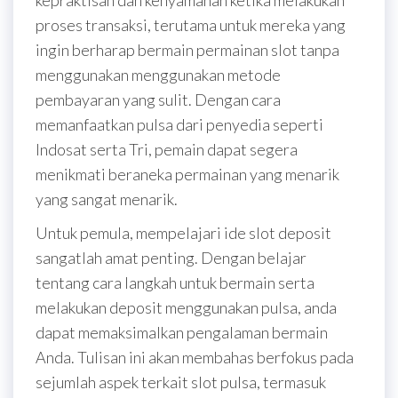
kepraktisan dan kenyamanan ketika melakukan
proses transaksi, terutama untuk mereka yang
ingin berharap bermain permainan slot tanpa
menggunakan menggunakan metode
pembayaran yang sulit. Dengan cara
memanfaatkan pulsa dari penyedia seperti
Indosat serta Tri, pemain dapat segera
menikmati beraneka permainan yang menarik
yang sangat menarik.
Untuk pemula, mempelajari ide slot deposit
sangatlah amat penting. Dengan belajar
tentang cara langkah untuk bermain serta
melakukan deposit menggunakan pulsa, anda
dapat memaksimalkan pengalaman bermain
Anda. Tulisan ini akan membahas berfokus pada
sejumlah aspek terkait slot pulsa, termasuk