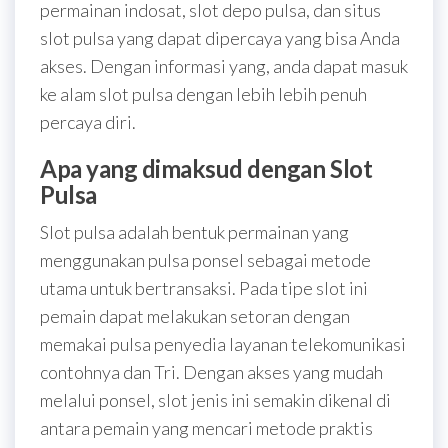
permainan indosat, slot depo pulsa, dan situs
slot pulsa yang dapat dipercaya yang bisa Anda
akses. Dengan informasi yang, anda dapat masuk
ke alam slot pulsa dengan lebih lebih penuh
percaya diri.
Apa yang dimaksud dengan Slot
Pulsa
Slot pulsa adalah bentuk permainan yang
menggunakan pulsa ponsel sebagai metode
utama untuk bertransaksi. Pada tipe slot ini
pemain dapat melakukan setoran dengan
memakai pulsa penyedia layanan telekomunikasi
contohnya dan Tri. Dengan akses yang mudah
melalui ponsel, slot jenis ini semakin dikenal di
antara pemain yang mencari metode praktis