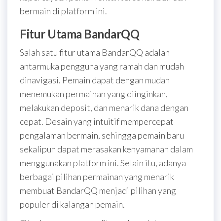
bermain di platform ini.
Fitur Utama BandarQQ
Salah satu fitur utama BandarQQ adalah
antarmuka pengguna yang ramah dan mudah
dinavigasi. Pemain dapat dengan mudah
menemukan permainan yang diinginkan,
melakukan deposit, dan menarik dana dengan
cepat. Desain yang intuitif mempercepat
pengalaman bermain, sehingga pemain baru
sekalipun dapat merasakan kenyamanan dalam
menggunakan platform ini. Selain itu, adanya
berbagai pilihan permainan yang menarik
membuat BandarQQ menjadi pilihan yang
populer di kalangan pemain.