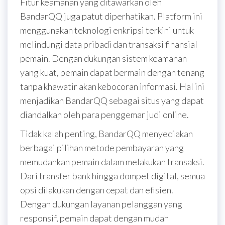
Fitur keamanan yang ditawarkan oleh
BandarQQ juga patut diperhatikan. Platform ini
menggunakan teknologi enkripsi terkini untuk
melindungi data pribadi dan transaksi finansial
pemain. Dengan dukungan sistem keamanan
yang kuat, pemain dapat bermain dengan tenang
tanpa khawatir akan kebocoran informasi. Hal ini
menjadikan BandarQQ sebagai situs yang dapat
diandalkan oleh para penggemar judi online.
Tidak kalah penting, BandarQQ menyediakan
berbagai pilihan metode pembayaran yang
memudahkan pemain dalam melakukan transaksi.
Dari transfer bank hingga dompet digital, semua
opsi dilakukan dengan cepat dan efisien.
Dengan dukungan layanan pelanggan yang
responsif, pemain dapat dengan mudah