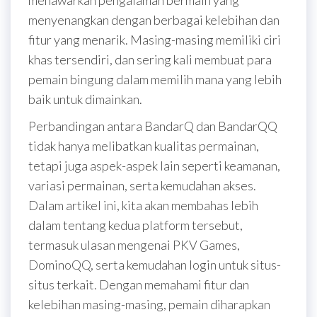
menawarkan pengalaman bermain yang
menyenangkan dengan berbagai kelebihan dan
fitur yang menarik. Masing-masing memiliki ciri
khas tersendiri, dan sering kali membuat para
pemain bingung dalam memilih mana yang lebih
baik untuk dimainkan.
Perbandingan antara BandarQ dan BandarQQ
tidak hanya melibatkan kualitas permainan,
tetapi juga aspek-aspek lain seperti keamanan,
variasi permainan, serta kemudahan akses.
Dalam artikel ini, kita akan membahas lebih
dalam tentang kedua platform tersebut,
termasuk ulasan mengenai PKV Games,
DominoQQ, serta kemudahan login untuk situs-
situs terkait. Dengan memahami fitur dan
kelebihan masing-masing, pemain diharapkan