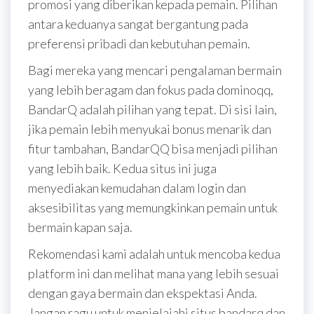
promosi yang diberikan kepada pemain. Pilihan
antara keduanya sangat bergantung pada
preferensi pribadi dan kebutuhan pemain.
Bagi mereka yang mencari pengalaman bermain
yang lebih beragam dan fokus pada dominoqq,
BandarQ adalah pilihan yang tepat. Di sisi lain,
jika pemain lebih menyukai bonus menarik dan
fitur tambahan, BandarQQ bisa menjadi pilihan
yang lebih baik. Kedua situs ini juga
menyediakan kemudahan dalam login dan
aksesibilitas yang memungkinkan pemain untuk
bermain kapan saja.
Rekomendasi kami adalah untuk mencoba kedua
platform ini dan melihat mana yang lebih sesuai
dengan gaya bermain dan ekspektasi Anda.
Jangan ragu untuk menjelajahi situs bandarq dan