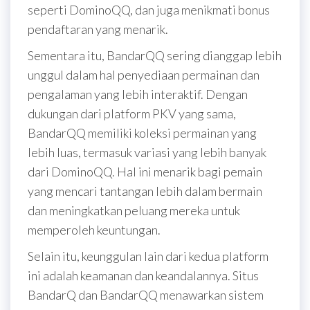
seperti DominoQQ, dan juga menikmati bonus
pendaftaran yang menarik.
Sementara itu, BandarQQ sering dianggap lebih
unggul dalam hal penyediaan permainan dan
pengalaman yang lebih interaktif. Dengan
dukungan dari platform PKV yang sama,
BandarQQ memiliki koleksi permainan yang
lebih luas, termasuk variasi yang lebih banyak
dari DominoQQ. Hal ini menarik bagi pemain
yang mencari tantangan lebih dalam bermain
dan meningkatkan peluang mereka untuk
memperoleh keuntungan.
Selain itu, keunggulan lain dari kedua platform
ini adalah keamanan dan keandalannya. Situs
BandarQ dan BandarQQ menawarkan sistem