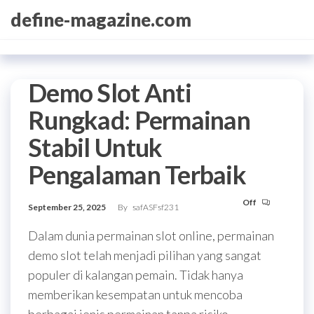
Skip
define-magazine.com
to
the
content
Demo Slot Anti
Rungkad: Permainan
Stabil Untuk
Pengalaman Terbaik
Off
September 25, 2025
By
safASFsf231
Dalam dunia permainan slot online, permainan
demo slot telah menjadi pilihan yang sangat
populer di kalangan pemain. Tidak hanya
memberikan kesempatan untuk mencoba