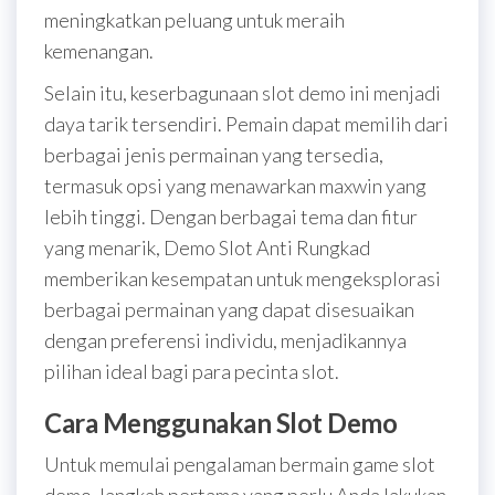
meningkatkan peluang untuk meraih
kemenangan.
Selain itu, keserbagunaan slot demo ini menjadi
daya tarik tersendiri. Pemain dapat memilih dari
berbagai jenis permainan yang tersedia,
termasuk opsi yang menawarkan maxwin yang
lebih tinggi. Dengan berbagai tema dan fitur
yang menarik, Demo Slot Anti Rungkad
memberikan kesempatan untuk mengeksplorasi
berbagai permainan yang dapat disesuaikan
dengan preferensi individu, menjadikannya
pilihan ideal bagi para pecinta slot.
Cara Menggunakan Slot Demo
Untuk memulai pengalaman bermain game slot