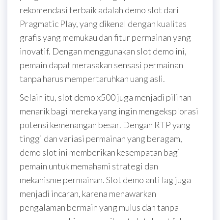
rekomendasi terbaik adalah demo slot dari
Pragmatic Play, yang dikenal dengan kualitas
grafis yang memukau dan fitur permainan yang
inovatif. Dengan menggunakan slot demo ini,
pemain dapat merasakan sensasi permainan
tanpa harus mempertaruhkan uang asli.
Selain itu, slot demo x500 juga menjadi pilihan
menarik bagi mereka yang ingin mengeksplorasi
potensi kemenangan besar. Dengan RTP yang
tinggi dan variasi permainan yang beragam,
demo slot ini memberikan kesempatan bagi
pemain untuk memahami strategi dan
mekanisme permainan. Slot demo anti lag juga
menjadi incaran, karena menawarkan
pengalaman bermain yang mulus dan tanpa