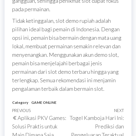
gangguan, sehingga penikmat slot dapat fokus
pada permainan.
Tidak ketinggalan, slot demo rupiah adalah
pilihan ideal bagi pemain di Indonesia. Dengan
opsi ini, pemain bisa bermain dengan mata uang
lokal, membuat permainan semakin relevan dan
menyenangkan. Menggunakan akun demo slot,
pemain bisa menjelajahi berbagai jenis
permainan dari slot demo terbaru hingga yang
terlengkap. Semua rekomendasi ini menjamin
pengalaman terbaik dalam bermain slot.
Category
GAME ONLINE
Post
Previous
PREVIOUS
NEXT
Next
Aplikasi PKV Games:
Togel Kamboja Hari Ini:
navigation
Post
Post
Solusi Praktis untuk
Prediksi dan
Main Dimana Saja
Pengeluaran Teraktual