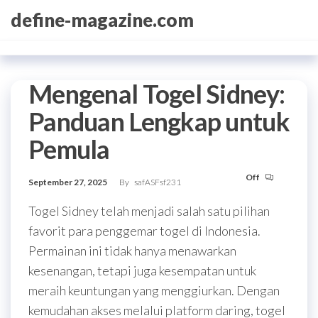
Skip
define-magazine.com
to
the
content
Mengenal Togel Sidney:
Panduan Lengkap untuk
Pemula
Off
September 27, 2025
By
safASFsf231
Togel Sidney telah menjadi salah satu pilihan
favorit para penggemar togel di Indonesia.
Permainan ini tidak hanya menawarkan
kesenangan, tetapi juga kesempatan untuk
meraih keuntungan yang menggiurkan. Dengan
kemudahan akses melalui platform daring, togel