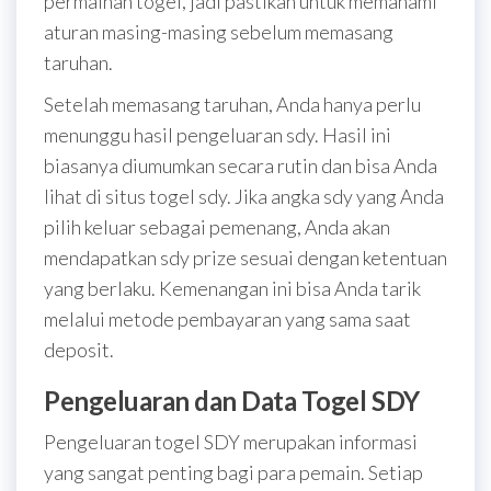
permainan togel, jadi pastikan untuk memahami
aturan masing-masing sebelum memasang
taruhan.
Setelah memasang taruhan, Anda hanya perlu
menunggu hasil pengeluaran sdy. Hasil ini
biasanya diumumkan secara rutin dan bisa Anda
lihat di situs togel sdy. Jika angka sdy yang Anda
pilih keluar sebagai pemenang, Anda akan
mendapatkan sdy prize sesuai dengan ketentuan
yang berlaku. Kemenangan ini bisa Anda tarik
melalui metode pembayaran yang sama saat
deposit.
Pengeluaran dan Data Togel SDY
Pengeluaran togel SDY merupakan informasi
yang sangat penting bagi para pemain. Setiap