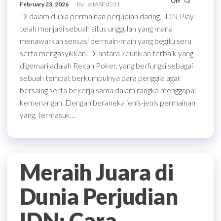
Off
February 23, 2026
By
safASFsf231
Di dalam dunia permainan perjudian daring, IDN Play
telah menjadi sebuah situs unggulan yang mana
menawarkan sensasi bermain-main yang begitu seru
serta mengasyikkan. Di antara keunikan terbaik yang
digemari adalah Rekan Poker, yang berfungsi sebagai
sebuah tempat berkumpulnya para penggila agar
bersaing serta bekerja sama dalam rangka menggapai
kemenangan. Dengan beraneka jenis-jenis permainan
yang, termasuk…
Meraih Juara di
Dunia Perjudian
IDN: Cara