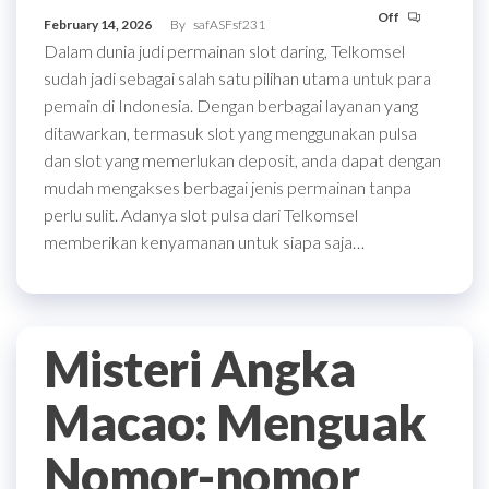
Off
February 14, 2026
By
safASFsf231
Dalam dunia judi permainan slot daring, Telkomsel
sudah jadi sebagai salah satu pilihan utama untuk para
pemain di Indonesia. Dengan berbagai layanan yang
ditawarkan, termasuk slot yang menggunakan pulsa
dan slot yang memerlukan deposit, anda dapat dengan
mudah mengakses berbagai jenis permainan tanpa
perlu sulit. Adanya slot pulsa dari Telkomsel
memberikan kenyamanan untuk siapa saja…
Misteri Angka
Macao: Menguak
Nomor-nomor