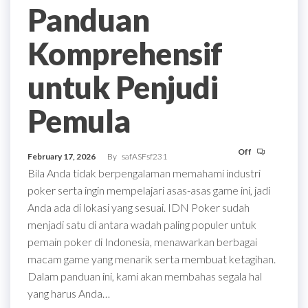
Panduan
Komprehensif
untuk Penjudi
Pemula
Off
February 17, 2026
By
safASFsf231
Bila Anda tidak berpengalaman memahami industri
poker serta ingin mempelajari asas-asas game ini, jadi
Anda ada di lokasi yang sesuai. IDN Poker sudah
menjadi satu di antara wadah paling populer untuk
pemain poker di Indonesia, menawarkan berbagai
macam game yang menarik serta membuat ketagihan.
Dalam panduan ini, kami akan membahas segala hal
yang harus Anda…