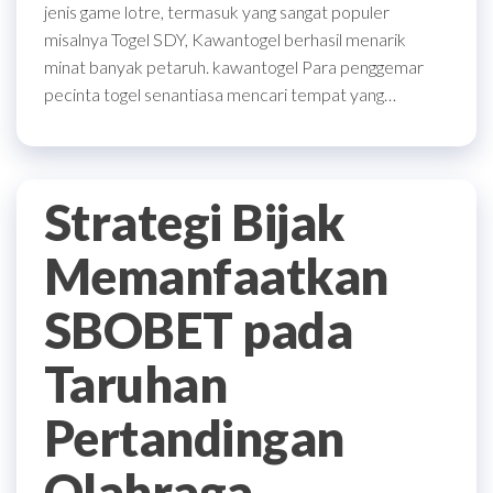
jenis game lotre, termasuk yang sangat populer
misalnya Togel SDY, Kawantogel berhasil menarik
minat banyak petaruh. kawantogel Para penggemar
pecinta togel senantiasa mencari tempat yang…
Strategi Bijak
Memanfaatkan
SBOBET pada
Taruhan
Pertandingan
Olahraga