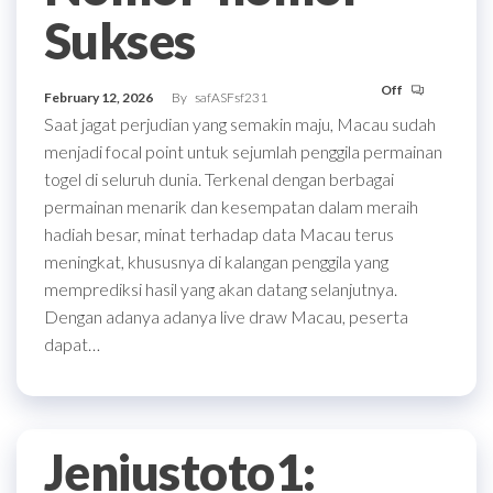
Sukses
Off
February 12, 2026
By
safASFsf231
Saat jagat perjudian yang semakin maju, Macau sudah
menjadi focal point untuk sejumlah penggila permainan
togel di seluruh dunia. Terkenal dengan berbagai
permainan menarik dan kesempatan dalam meraih
hadiah besar, minat terhadap data Macau terus
meningkat, khususnya di kalangan penggila yang
memprediksi hasil yang akan datang selanjutnya.
Dengan adanya adanya live draw Macau, peserta
dapat…
Jeniustoto1: