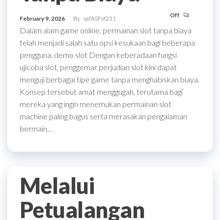
Off
February 9, 2026
By
safASFsf231
Dalam alam game online, permainan slot tanpa biaya
telah menjadi salah satu opsi kesukaan bagi beberapa
pengguna. demo slot Dengan keberadaan fungsi
ujicoba slot, penggemar perjudian slot kini dapat
menguji berbagai tipe game tanpa menghabiskan biaya.
Konsep tersebut amat menggugah, terutama bagi
mereka yang ingin menemukan permainan slot
machine paling bagus serta merasakan pengalaman
bermain…
Melalui
Petualangan