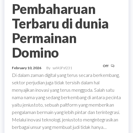
Pembaharuan
Terbaru di dunia
Permainan
Domino
Off
February 10, 2026
By
safASFsf231
Di dalam zaman digital yang terus secara berkembang,
sektor perjudian juga tidak tersisih dalam hal
menyajikan inovasi yang terus menggoda. Salah satu
nama nama yang sedang berkembang di antara pecinta
yaitu jeniustoto, sebuah paltform yang memberikan
pengalaman bermain yang lebih pintar dan terintegrasi.
Melalui inovasi teknologi, jeniustoto mengintegrasikan
berbagai unsur yang membuat judi tidak hanya…