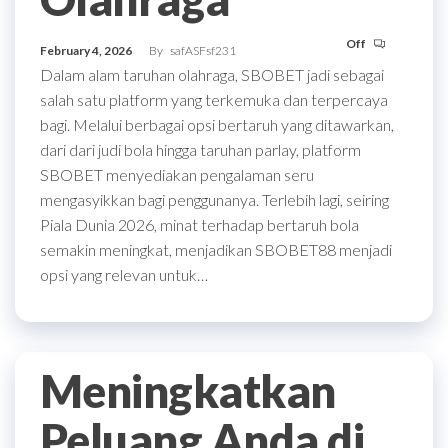
Off
February 4, 2026
By
safASFsf231
Dalam alam taruhan olahraga, SBOBET jadi sebagai
salah satu platform yang terkemuka dan terpercaya
bagi. Melalui berbagai opsi bertaruh yang ditawarkan,
dari dari judi bola hingga taruhan parlay, platform
SBOBET menyediakan pengalaman seru
mengasyikkan bagi penggunanya. Terlebih lagi, seiring
Piala Dunia 2026, minat terhadap bertaruh bola
semakin meningkat, menjadikan SBOBET88 menjadi
opsi yang relevan untuk…
Meningkatkan
Peluang Anda di