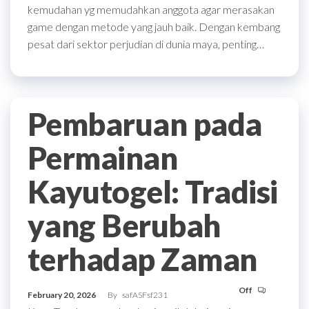
kemudahan yg memudahkan anggota agar merasakan
game dengan metode yang jauh baik. Dengan kembang
pesat dari sektor perjudian di dunia maya, penting…
Pembaruan pada
Permainan
Kayutogel: Tradisi
yang Berubah
terhadap Zaman
Off
February 20, 2026
By
safASFsf231