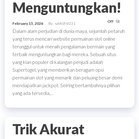
Menguntungkan!
Off
February 15, 2026
By
safASFsf231
Dalam alam perjudian di dunia maya, sejumlah petaruh
yang terus mencari website permainan slot online
terunggul untuk meraih pengalaman bermain yang
terbaik menguntungkan bagi mereka. Sebuah situs
yang kian populer di kalangan penjudi adalah
Supertogel, yang memberikan beragam opsi
permainan slot yang menarik dan peluang besar demi
mendapatkan jackpot. Seiring bertambahnya pilihan
yang ada tersedia,…
Trik Akurat