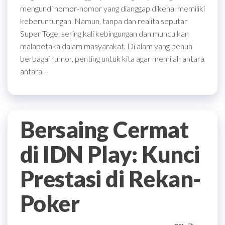
mengundi nomor-nomor yang dianggap dikenal memiliki
keberuntungan. Namun, tanpa dan realita seputar
Super Togel sering kali kebingungan dan munculkan
malapetaka dalam masyarakat. Di alam yang penuh
berbagai rumor, penting untuk kita agar memilah antara
antara…
Bersaing Cermat
di IDN Play: Kunci
Prestasi di Rekan-
Poker