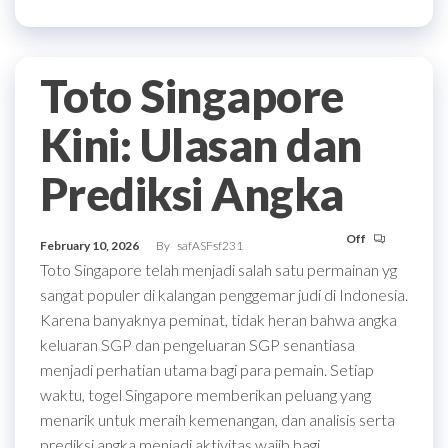
Toto Singapore
Kini: Ulasan dan
Prediksi Angka
Off
February 10, 2026
By
safASFsf231
Toto Singapore telah menjadi salah satu permainan yg
sangat populer di kalangan penggemar judi di Indonesia.
Karena banyaknya peminat, tidak heran bahwa angka
keluaran SGP dan pengeluaran SGP senantiasa
menjadi perhatian utama bagi para pemain. Setiap
waktu, togel Singapore memberikan peluang yang
menarik untuk meraih kemenangan, dan analisis serta
prediksi angka menjadi aktivitas wajib bagi…