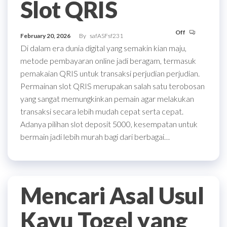
Slot QRIS
Off
February 20, 2026
By
safASFsf231
Di dalam era dunia digital yang semakin kian maju,
metode pembayaran online jadi beragam, termasuk
pemakaian QRIS untuk transaksi perjudian perjudian.
Permainan slot QRIS merupakan salah satu terobosan
yang sangat memungkinkan pemain agar melakukan
transaksi secara lebih mudah cepat serta cepat.
Adanya pilihan slot deposit 5000, kesempatan untuk
bermain jadi lebih murah bagi dari berbagai…
Mencari Asal Usul
Kayu Togel yang