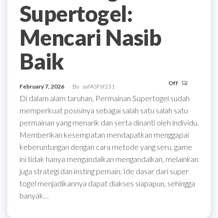
Supertogel:
Mencari Nasib
Baik
Off
February 7, 2026
By
safASFsf231
Di dalam alam taruhan, Permainan Supertogel sudah
memperkuat posisinya sebagai salah satu salah satu
permainan yang menarik dan serta dinanti oleh individu.
Memberikan kesempatan mendapatkan menggapai
keberuntungan dengan cara metode yang seru, game
ini tidak hanya mengandalkan mengandalkan, melainkan
juga strategi dan insting pemain. Ide dasar dari super
togel menjadikannya dapat diakses siapapun, sehingga
banyak…