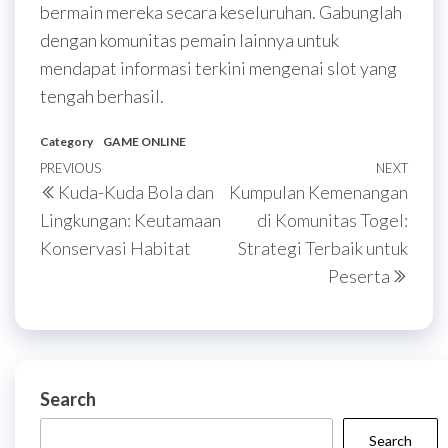
bermain mereka secara keseluruhan. Gabunglah
dengan komunitas pemain lainnya untuk
mendapat informasi terkini mengenai slot yang
tengah berhasil.
Category
GAME ONLINE
Post
Previous
PREVIOUS
NEXT
Next
Kuda-Kuda Bola dan
Kumpulan Kemenangan
navigation
Post
Post
Lingkungan: Keutamaan
di Komunitas Togel:
Konservasi Habitat
Strategi Terbaik untuk
Peserta
Search
Search