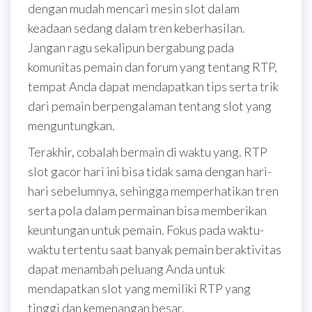
dengan mudah mencari mesin slot dalam
keadaan sedang dalam tren keberhasilan.
Jangan ragu sekalipun bergabung pada
komunitas pemain dan forum yang tentang RTP,
tempat Anda dapat mendapatkan tips serta trik
dari pemain berpengalaman tentang slot yang
menguntungkan.
Terakhir, cobalah bermain di waktu yang. RTP
slot gacor hari ini bisa tidak sama dengan hari-
hari sebelumnya, sehingga memperhatikan tren
serta pola dalam permainan bisa memberikan
keuntungan untuk pemain. Fokus pada waktu-
waktu tertentu saat banyak pemain beraktivitas
dapat menambah peluang Anda untuk
mendapatkan slot yang memiliki RTP yang
tinggi dan kemenangan besar.