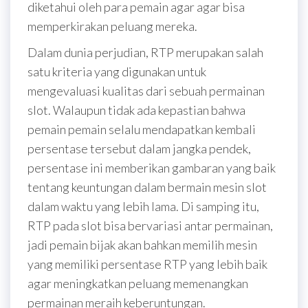
diketahui oleh para pemain agar agar bisa
memperkirakan peluang mereka.
Dalam dunia perjudian, RTP merupakan salah
satu kriteria yang digunakan untuk
mengevaluasi kualitas dari sebuah permainan
slot. Walaupun tidak ada kepastian bahwa
pemain pemain selalu mendapatkan kembali
persentase tersebut dalam jangka pendek,
persentase ini memberikan gambaran yang baik
tentang keuntungan dalam bermain mesin slot
dalam waktu yang lebih lama. Di samping itu,
RTP pada slot bisa bervariasi antar permainan,
jadi pemain bijak akan bahkan memilih mesin
yang memiliki persentase RTP yang lebih baik
agar meningkatkan peluang memenangkan
permainan meraih keberuntungan.