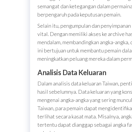
semangat dan ketegangan dalam permainan
berpengaruh pada keputusan pemain.
Selain itu, pengumpulan dan penyimpanan 
vital. Dengan memiliki akses ke archive ha
mendalam, membandingkan angka-angka, d
ini bertujuan untuk membantu pemain dala
meningkatkan peluang mereka dalam perm
Analisis Data Keluaran
Dalam analisis data keluaran Taiwan, penti
hasil sebelumnya. Data keluaran yang ko
mengenai angka-angka yang sering muncul
Taiwan, para pemain dapat mengidentifika
terlihat secara kasat mata. Misalnya, ang
tertentu dapat dianggap sebagai angka fav