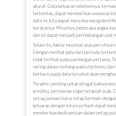
akurat. Data keluaran sebelumnya, termas
terbentuk, dapat memberikan wawasan be
data ini, kita dapat mencoba mengidentifi
berikutnya. Misalnya, beberapa angka mung
dan ini dapat menjadi pertimbangan saat 
Selain itu, faktor musiman atau peristiwa
Dengan melihat data dari periode terten
tidak terlihat pada pandangan pertama. T
sering dalam rentang waktu tertentu, dan i
berbasis pada data tersebut akan menghasi
Terakhir, penting untuk diingat bahwa mes
prediksi, permainan togel tetaplah acak. O
setiap pemain harus tetap bermain denga
keluaran dengan intuisi pribadi dapat men
memberikan kedinamisan dalam setiap put