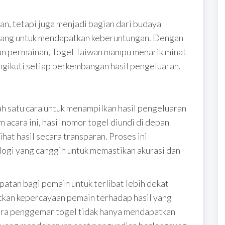
n, tetapi juga menjadi bagian dari budaya
luang untuk mendapatkan keberuntungan. Dengan
ian permainan, Togel Taiwan mampu menarik minat
ngikuti setiap perkembangan hasil pengeluaran.
 satu cara untuk menampilkan hasil pengeluaran
 acara ini, hasil nomor togel diundi di depan
hat hasil secara transparan. Proses ini
ogi yang canggih untuk memastikan akurasi dan
tan bagi pemain untuk terlibat lebih dekat
tkan kepercayaan pemain terhadap hasil yang
ara penggemar togel tidak hanya mendapatkan