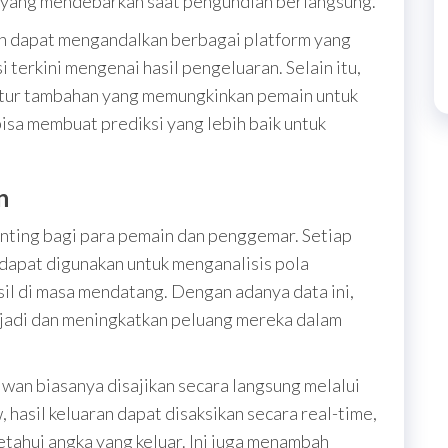
n yang mendebarkan saat pengundian berlangsung.
n dapat mengandalkan berbagai platform yang
 terkini mengenai hasil pengeluaran. Selain itu,
itur tambahan yang memungkinkan pemain untuk
isa membuat prediksi yang lebih baik untuk
n
nting bagi para pemain dan penggemar. Setiap
 dapat digunakan untuk menganalisis pola
il di masa mendatang. Dengan adanya data ini,
rjadi dan meningkatkan peluang mereka dalam
wan biasanya disajikan secara langsung melalui
, hasil keluaran dapat disaksikan secara real-time,
ahui angka yang keluar. Ini juga menambah