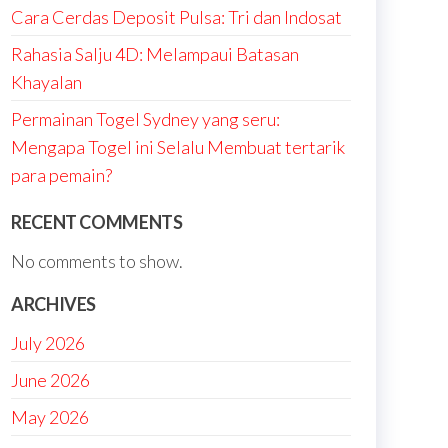
Cara Cerdas Deposit Pulsa: Tri dan Indosat
Rahasia Salju 4D: Melampaui Batasan
Khayalan
Permainan Togel Sydney yang seru:
Mengapa Togel ini Selalu Membuat tertarik
para pemain?
RECENT COMMENTS
No comments to show.
ARCHIVES
July 2026
June 2026
May 2026