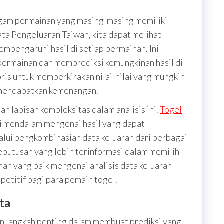
gam permainan yang masing-masing memiliki
ata Pengeluaran Taiwan, kita dapat melihat
mpengaruhi hasil di setiap permainan. Ini
ermainan dan memprediksi kemungkinan hasil di
is untuk memperkirakan nilai-nilai yang mungkin
 mendapatkan kemenangan.
 lapisan kompleksitas dalam analisis ini.
Togel
 mendalam mengenai hasil yang dapat
alui pengkombinasian data keluaran dari berbagai
putusan yang lebih terinformasi dalam memilih
n yang baik mengenai analisis data keluaran
etitif bagi para pemain togel.
ta
an langkah penting dalam membuat prediksi yang