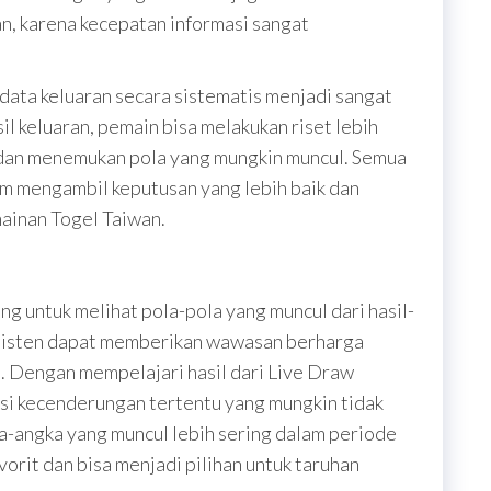
, karena kecepatan informasi sangat
data keluaran secara sistematis menjadi sangat
sil keluaran, pemain bisa melakukan riset lebih
an menemukan pola yang mungkin muncul. Semua
m mengambil keputusan yang lebih baik dan
ainan Togel Taiwan.
ng untuk melihat pola-pola yang muncul dari hasil-
nsisten dapat memberikan wawasan berharga
. Dengan mempelajari hasil dari Live Draw
si kecenderungan tertentu yang mungkin tidak
ka-angka yang muncul lebih sering dalam periode
orit dan bisa menjadi pilihan untuk taruhan