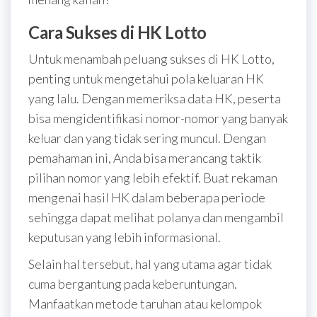
Cara Sukses di HK Lotto
Untuk menambah peluang sukses di HK Lotto,
penting untuk mengetahui pola keluaran HK
yang lalu. Dengan memeriksa data HK, peserta
bisa mengidentifikasi nomor-nomor yang banyak
keluar dan yang tidak sering muncul. Dengan
pemahaman ini, Anda bisa merancang taktik
pilihan nomor yang lebih efektif. Buat rekaman
mengenai hasil HK dalam beberapa periode
sehingga dapat melihat polanya dan mengambil
keputusan yang lebih informasional.
Selain hal tersebut, hal yang utama agar tidak
cuma bergantung pada keberuntungan.
Manfaatkan metode taruhan atau kelompok