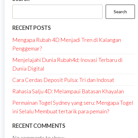
Search
RECENT POSTS
Mengapa Rubah 4D Menjadi Tren di Kalangan
Penggemar?
Menjelajahi Dunia Rubah4d: Inovasi Terbaru di
Dunia Digital
Cara Cerdas Deposit Pulsa: Tri dan Indosat
Rahasia Salju 4D: Melampaui Batasan Khayalan
Permainan Togel Sydney yang seru: Mengapa Togel
ini Selalu Membuat tertarik para pemain?
RECENT COMMENTS
No comments to show.