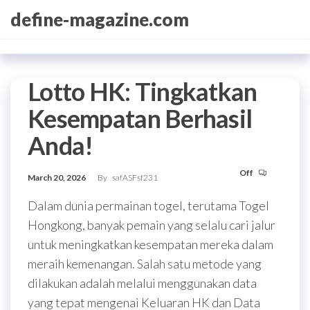
Skip
define-magazine.com
to
the
content
Lotto HK: Tingkatkan
Kesempatan Berhasil
Anda!
Off
March 20, 2026
By
safASFsf231
Dalam dunia permainan togel, terutama Togel
Hongkong, banyak pemain yang selalu cari jalur
untuk meningkatkan kesempatan mereka dalam
meraih kemenangan. Salah satu metode yang
dilakukan adalah melalui menggunakan data
yang tepat mengenai Keluaran HK dan Data