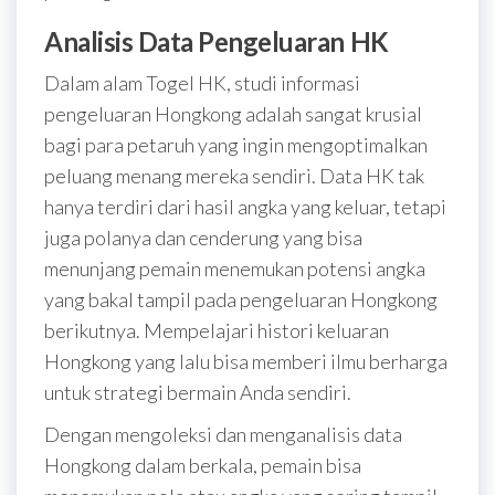
Analisis Data Pengeluaran HK
Dalam alam Togel HK, studi informasi
pengeluaran Hongkong adalah sangat krusial
bagi para petaruh yang ingin mengoptimalkan
peluang menang mereka sendiri. Data HK tak
hanya terdiri dari hasil angka yang keluar, tetapi
juga polanya dan cenderung yang bisa
menunjang pemain menemukan potensi angka
yang bakal tampil pada pengeluaran Hongkong
berikutnya. Mempelajari histori keluaran
Hongkong yang lalu bisa memberi ilmu berharga
untuk strategi bermain Anda sendiri.
Dengan mengoleksi dan menganalisis data
Hongkong dalam berkala, pemain bisa