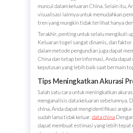
muncul dalam keluaran China. Selain itu, A
visualisasi lainnya untuk memudahkan pem
tren yang mungkin tidak terlihat hanya de
Terakhir, penting untuk selalu mengikuti 
Keluaran togel sangat dinamis, dan faktor
dalam metode pengundian juga dapat mem
China dan tetap terinformasi, Anda dapat
keputusan yang lebih baik saat bermain to
Tips Meningkatkan Akurasi Pr
Salah satu cara untuk meningkatkan akuras
menganalisis data keluaran sebelumnya. D
china, Anda dapat mengidentifikasi angka
sudah lama tidak keluar.
data china
Dengan 
dapat membuat estimasi yang lebih tepat 