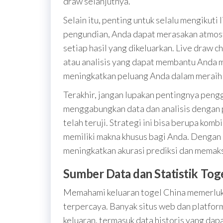
draw selanjutnya.
Selain itu, penting untuk selalu mengikut
pengundian, Anda dapat merasakan atmosf
setiap hasil yang dikeluarkan. Live draw ch
atau analisis yang dapat membantu Anda 
meningkatkan peluang Anda dalam meraih h
Terakhir, jangan lupakan pentingnya pengg
menggabungkan data dan analisis dengan 
telah teruji. Strategi ini bisa berupa kom
memiliki makna khusus bagi Anda. Dengan 
meningkatkan akurasi prediksi dan memaks
Sumber Data dan Statistik Tog
Memahami keluaran togel China memerluk
terpercaya. Banyak situs web dan platfo
keluaran, termasuk data historis yang da