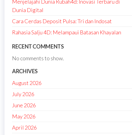
Menjelajahi Dunia Rubah4d: Inovasi Terbaru di
Dunia Digital
Cara Cerdas Deposit Pulsa: Tri dan Indosat
Rahasia Salju 4D: Melampaui Batasan Khayalan
RECENT COMMENTS
No comments to show.
ARCHIVES
August 2026
July 2026
June 2026
May 2026
April 2026