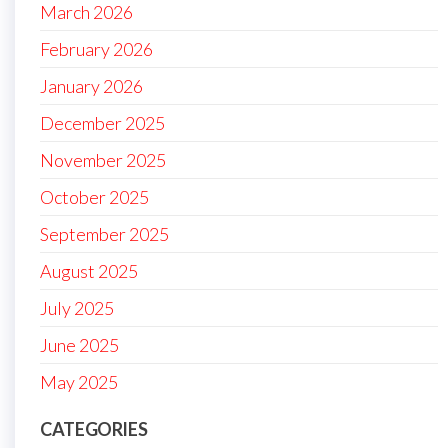
March 2026
February 2026
January 2026
December 2025
November 2025
October 2025
September 2025
August 2025
July 2025
June 2025
May 2025
CATEGORIES