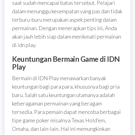
saat sudah mencapai batas tersebut. Pelajari
dalam menunggu kesempatan yang pas dan tidak
terburu-buru merupakan aspek penting dalam
permainan. Dengan menerapkan tips ini, Anda
akan jauh lebih siap dalam menikmati permainan
di idn play.
Keuntungan Bermain Game di IDN
Play
Bermain di IDN Play menawarkan banyak
keuntungan bagi para para, khususnya bagi pria
baru. Salah satu keuntungan utamanya adalah
keberagaman permainan yang beragam
tersedia. Para pemain dapat mencoba berbagai
tipe game poker misalnya Texas Hold’em,
Omaha, dan lain-lain. Hal ini memungkinkan