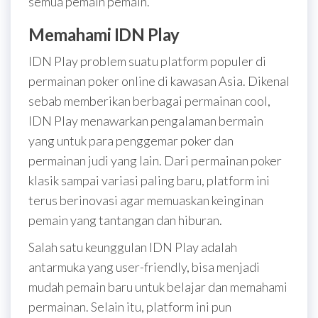
semua pemain pemain.
Memahami IDN Play
IDN Play problem suatu platform populer di
permainan poker online di kawasan Asia. Dikenal
sebab memberikan berbagai permainan cool,
IDN Play menawarkan pengalaman bermain
yang untuk para penggemar poker dan
permainan judi yang lain. Dari permainan poker
klasik sampai variasi paling baru, platform ini
terus berinovasi agar memuaskan keinginan
pemain yang tantangan dan hiburan.
Salah satu keunggulan IDN Play adalah
antarmuka yang user-friendly, bisa menjadi
mudah pemain baru untuk belajar dan memahami
permainan. Selain itu, platform ini pun