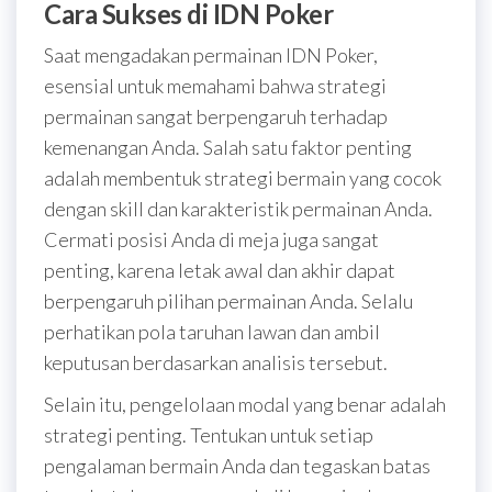
Cara Sukses di IDN Poker
Saat mengadakan permainan IDN Poker,
esensial untuk memahami bahwa strategi
permainan sangat berpengaruh terhadap
kemenangan Anda. Salah satu faktor penting
adalah membentuk strategi bermain yang cocok
dengan skill dan karakteristik permainan Anda.
Cermati posisi Anda di meja juga sangat
penting, karena letak awal dan akhir dapat
berpengaruh pilihan permainan Anda. Selalu
perhatikan pola taruhan lawan dan ambil
keputusan berdasarkan analisis tersebut.
Selain itu, pengelolaan modal yang benar adalah
strategi penting. Tentukan untuk setiap
pengalaman bermain Anda dan tegaskan batas