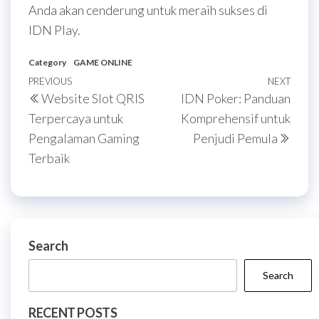
Anda akan cenderung untuk meraih sukses di
IDN Play.
Category
GAME ONLINE
Post
Previous
PREVIOUS
NEXT
Next
Website Slot QRIS
IDN Poker: Panduan
navigation
Post
Post
Terpercaya untuk
Komprehensif untuk
Pengalaman Gaming
Penjudi Pemula
Terbaik
Search
Search
RECENT POSTS