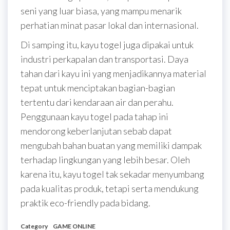
seni yang luar biasa, yang mampu menarik
perhatian minat pasar lokal dan internasional.
Di samping itu, kayu togel juga dipakai untuk
industri perkapalan dan transportasi. Daya
tahan dari kayu ini yang menjadikannya material
tepat untuk menciptakan bagian-bagian
tertentu dari kendaraan air dan perahu.
Penggunaan kayu togel pada tahap ini
mendorong keberlanjutan sebab dapat
mengubah bahan buatan yang memiliki dampak
terhadap lingkungan yang lebih besar. Oleh
karena itu, kayu togel tak sekadar menyumbang
pada kualitas produk, tetapi serta mendukung
praktik eco-friendly pada bidang.
Category
GAME ONLINE