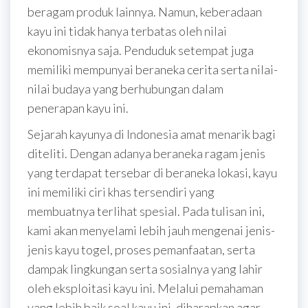
beragam produk lainnya. Namun, keberadaan
kayu ini tidak hanya terbatas oleh nilai
ekonomisnya saja. Penduduk setempat juga
memiliki mempunyai beraneka cerita serta nilai-
nilai budaya yang berhubungan dalam
penerapan kayu ini.
Sejarah kayunya di Indonesia amat menarik bagi
diteliti. Dengan adanya beraneka ragam jenis
yang terdapat tersebar di beraneka lokasi, kayu
ini memiliki ciri khas tersendiri yang
membuatnya terlihat spesial. Pada tulisan ini,
kami akan menyelami lebih jauh mengenai jenis-
jenis kayu togel, proses pemanfaatan, serta
dampak lingkungan serta sosialnya yang lahir
oleh eksploitasi kayu ini. Melalui pemahaman
yang lebih baik soal kayu ini, diharapkan agar