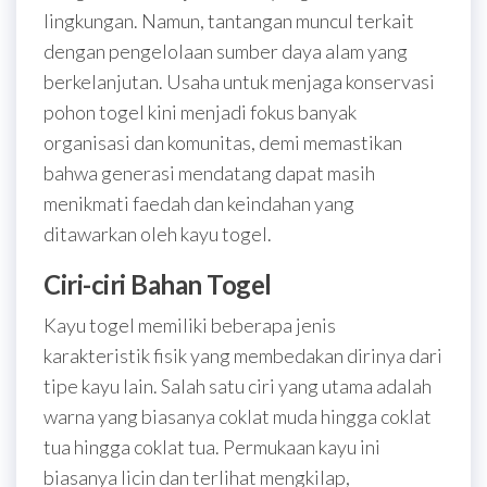
lingkungan. Namun, tantangan muncul terkait
dengan pengelolaan sumber daya alam yang
berkelanjutan. Usaha untuk menjaga konservasi
pohon togel kini menjadi fokus banyak
organisasi dan komunitas, demi memastikan
bahwa generasi mendatang dapat masih
menikmati faedah dan keindahan yang
ditawarkan oleh kayu togel.
Ciri-ciri Bahan Togel
Kayu togel memiliki beberapa jenis
karakteristik fisik yang membedakan dirinya dari
tipe kayu lain. Salah satu ciri yang utama adalah
warna yang biasanya coklat muda hingga coklat
tua hingga coklat tua. Permukaan kayu ini
biasanya licin dan terlihat mengkilap,