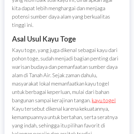
kita dapat lebih menghargai dan menjaga
potensi sumber daya alam yang berkualitas
tinggi ini.
Asal Usul Kayu Toge
Kayu toge, yang juga dikenal sebagai kayu dari
pohon toge, sudah menjadi bagian penting dari
warisan budaya dan pemanfaatan sumber daya
alam di Tanah Air. Sejak zaman dahulu,
masyarakat lokal memanfaatkan kayu togel
untuk berbagai keperluan, mulai dari bahan
bangunan sampai kerajinan tangan.
kayu togel
Kayu tersebut dikenal karena kekuatannya,
kemampuannya untuk bertahan, serta seratnya
yang indah, sehingga itu pilihan favorit di
kalangan perajin dan arsitek tradisi.