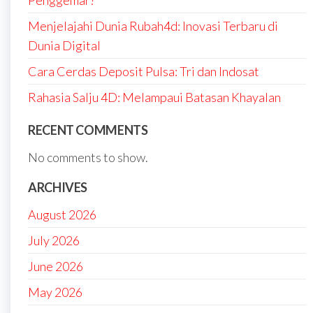
Penggemar?
Menjelajahi Dunia Rubah4d: Inovasi Terbaru di
Dunia Digital
Cara Cerdas Deposit Pulsa: Tri dan Indosat
Rahasia Salju 4D: Melampaui Batasan Khayalan
RECENT COMMENTS
No comments to show.
ARCHIVES
August 2026
July 2026
June 2026
May 2026