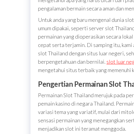
mengetahui apa yang harus dicari dari plat
pengalaman bermain secara aman dan me
Untuk anda yang baru mengenal dunia slot,
umum dipakai, seperti server slot Thaila
permainan yang dioperasikan secara lokal
cepat serta terjamin. Di samping itu, ka
slot Thailand dengan situs luar negeri, s
berpengetahuan dan bernilai.
slot luar ne
mengetahui situs terbaik yang memenuhi 
Pengertian Permainan Slot Tha
Permainan Slot Thailand merujuk pada per
pemain kasino di negara Thailand. Permai
variasi tema yang variatif, mulai dari mit
sensasi permainan yang menegangkan sert
menjadikan slot ini teramat menggoda.