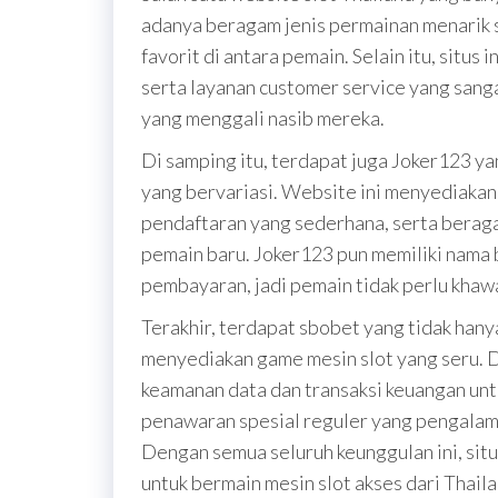
adanya beragam jenis permainan menarik s
favorit di antara pemain. Selain itu, situs
serta layanan customer service yang sanga
yang menggali nasib mereka.
Di samping itu, terdapat juga Joker123 ya
yang bervariasi. Website ini menyediakan 
pendaftaran yang sederhana, serta berag
pemain baru. Joker123 pun memiliki nama 
pembayaran, jadi pemain tidak perlu khaw
Terakhir, terdapat sbobet yang tidak hany
menyediakan game mesin slot yang seru. D
keamanan data dan transaksi keuangan un
penawaran spesial reguler yang pengalam
Dengan semua seluruh keunggulan ini, situ
untuk bermain mesin slot akses dari Thaila