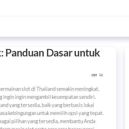
k: Panduan Dasar untuk
Off
permainan slot di Thailand semakin meningkat,
 ingin ingin mengambil kesempatan sendiri.
land yang tersedia, baik yang berbasis lokal
asa kebingungan untuk memilih opsi yang tepat.
bagai pilihan yang tersedia, membantu Anda