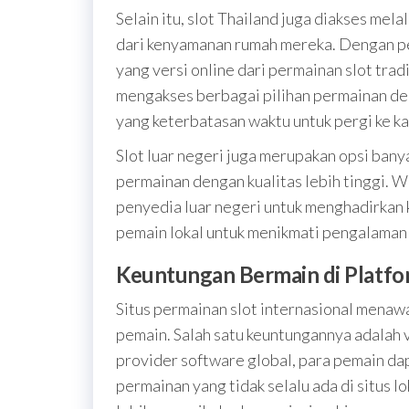
Selain itu, slot Thailand juga diakses mela
dari kenyamanan rumah mereka. Dengan p
yang versi online dari permainan slot tr
mengakses berbagai pilihan permainan den
yang keterbatasan waktu untuk pergi ke kas
Slot luar negeri juga merupakan opsi bany
permainan dengan kualitas lebih tinggi. 
penyedia luar negeri untuk menghadirkan 
pemain lokal untuk menikmati pengalaman 
Keuntungan Bermain di Platfor
Situs permainan slot internasional mena
pemain. Salah satu keuntungannya adalah 
provider software global, para pemain da
permainan yang tidak selalu ada di situs 