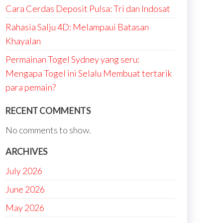
Cara Cerdas Deposit Pulsa: Tri dan Indosat
Rahasia Salju 4D: Melampaui Batasan
Khayalan
Permainan Togel Sydney yang seru:
Mengapa Togel ini Selalu Membuat tertarik
para pemain?
RECENT COMMENTS
No comments to show.
ARCHIVES
July 2026
June 2026
May 2026