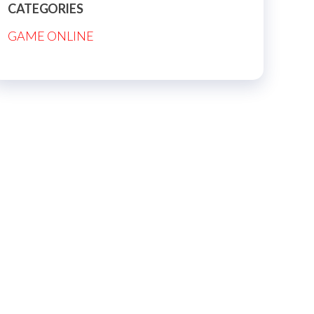
CATEGORIES
GAME ONLINE