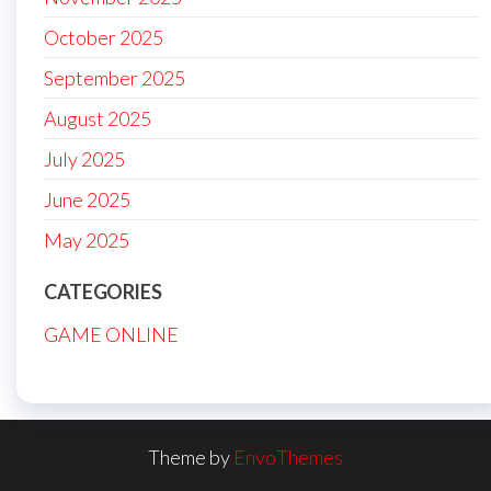
October 2025
September 2025
August 2025
July 2025
June 2025
May 2025
CATEGORIES
GAME ONLINE
Theme by
EnvoThemes