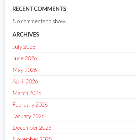
RECENT COMMENTS
No comments to show.
ARCHIVES
July 2026
June 2026
May 2026
April 2026
March 2026
February 2026
January 2026
December 2025
November 2025