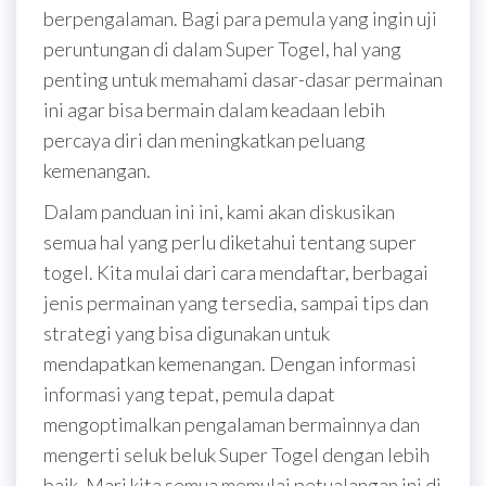
berpengalaman. Bagi para pemula yang ingin uji
peruntungan di dalam Super Togel, hal yang
penting untuk memahami dasar-dasar permainan
ini agar bisa bermain dalam keadaan lebih
percaya diri dan meningkatkan peluang
kemenangan.
Dalam panduan ini ini, kami akan diskusikan
semua hal yang perlu diketahui tentang super
togel. Kita mulai dari cara mendaftar, berbagai
jenis permainan yang tersedia, sampai tips dan
strategi yang bisa digunakan untuk
mendapatkan kemenangan. Dengan informasi
informasi yang tepat, pemula dapat
mengoptimalkan pengalaman bermainnya dan
mengerti seluk beluk Super Togel dengan lebih
baik. Mari kita semua memulai petualangan ini di