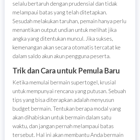
selalu bertaruh dengan prudensial dan tidak
melampaui batas yang telah ditetapkan.
Sesudah melakukan taruhan, pemain hanya perlu
menantikan output undian untuk melihat jika
angka yang ditentukan muncul. Jika sukses,
kemenangan akan secara otomatis tercatat ke
dalam saldo akun akun pengguna peserta.
Trik dan Cara untuk Pemula Baru
Ketika memulai bermain supertogel, krusial
untuk mempunyai rencana yang putusan. Sebuah
tips yang bisa diterapkan adalah menyusun
budget bermain. Tentukan berapa modal yang
akan dihabiskan untuk bermain dalam satu
waktu, dan jangan pernah melampaui batas
tersebut. Hal ini akan membantu Anda bermain