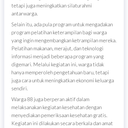
tetapi juga meningkatkan silaturahmi
antarwarga.
Selain itu, ada pula program untuk mengadakan
program pelatihan keterampilan bagi warga
yang ingin mengembangkan ketrampilan mereka.
Pelatihan makanan, merajut, dan teknologi
informasi menjadi beberapa program yang
digemari. Melalui kegiatan ini, warga tidak
hanya memperoleh pengetahuan baru, tetapi
juga cara untuk meningkatkan ekonomi keluarga
sendiri.
Warga 88 juga berperan aktif dalam
melaksanakan kegiatan kesehatan dengan
menyediakan pemeriksaan kesehatan gratis.
Kegiatan ini dilakukan secara berkala dan amat