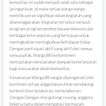
komunitas ini sudah menjadi salah satu sebagai
jaringan kuat, di mana setiap warga warga
memiliki peran signifikan dalam kegiatan yang
diselenggarakan. Kegiatan tersebut meliputi
program-program pemberdayaan ekonomi dan
berbagai keterampilan yang bertujuan untuk
meningkatkan meningkatkan kehidupan hidup
Dengan partisipasi aktif yang aktif dari semua
semua pihak, Warga 88 berkomitmen
menciptakan menciptakan dampak berkelanjutan
bagi masyarakat dalam komunitas.
Kesuksesan Warga 88 sangat dipengaruhi oleh
komitmen setiap anggotanya untuk mendukung
berkontribusi kolaborasi. berkolaborasi.
Dengan Dengan nilai gotong-royong, anggota
bekerja sama dalam mengatasi bermacam-