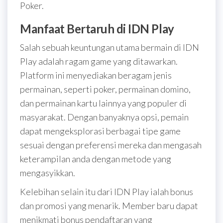
Poker.
Manfaat Bertaruh di IDN Play
Salah sebuah keuntungan utama bermain di IDN
Play adalah ragam game yang ditawarkan.
Platform ini menyediakan beragam jenis
permainan, seperti poker, permainan domino,
dan permainan kartu lainnya yang populer di
masyarakat. Dengan banyaknya opsi, pemain
dapat mengeksplorasi berbagai tipe game
sesuai dengan preferensi mereka dan mengasah
keterampilan anda dengan metode yang
mengasyikkan.
Kelebihan selain itu dari IDN Play ialah bonus
dan promosi yang menarik. Member baru dapat
menikmati bonus pendaftaran yang