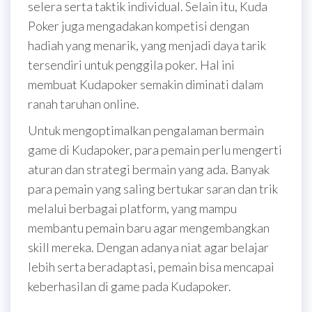
selera serta taktik individual. Selain itu, Kuda
Poker juga mengadakan kompetisi dengan
hadiah yang menarik, yang menjadi daya tarik
tersendiri untuk penggila poker. Hal ini
membuat Kudapoker semakin diminati dalam
ranah taruhan online.
Untuk mengoptimalkan pengalaman bermain
game di Kudapoker, para pemain perlu mengerti
aturan dan strategi bermain yang ada. Banyak
para pemain yang saling bertukar saran dan trik
melalui berbagai platform, yang mampu
membantu pemain baru agar mengembangkan
skill mereka. Dengan adanya niat agar belajar
lebih serta beradaptasi, pemain bisa mencapai
keberhasilan di game pada Kudapoker.