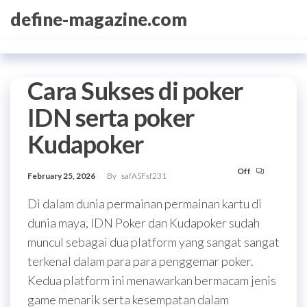
Skip
define-magazine.com
to
the
content
Cara Sukses di poker
IDN serta poker
Kudapoker
Off
February 25, 2026
By
safASFsf231
Di dalam dunia permainan permainan kartu di
dunia maya, IDN Poker dan Kudapoker sudah
muncul sebagai dua platform yang sangat sangat
terkenal dalam para para penggemar poker.
Kedua platform ini menawarkan bermacam jenis
game menarik serta kesempatan dalam