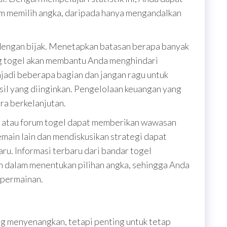
am memilih angka, daripada hanya mengandalkan
 dengan bijak. Menetapkan batasan berapa banyak
g togel akan membantu Anda menghindari
jadi beberapa bagian dan jangan ragu untuk
sil yang diinginkan. Pengelolaan keuangan yang
ara berkelanjutan.
s atau forum togel dapat memberikan wawasan
ain lain dan mendiskusikan strategi dapat
u. Informasi terbaru dari bandar togel
h dalam menentukan pilihan angka, sehingga Anda
 permainan.
ng menyenangkan, tetapi penting untuk tetap