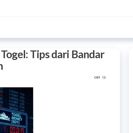
Togel: Tips dari Bandar
n
Off