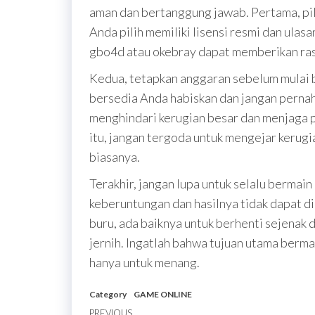
aman dan bertanggung jawab. Pertama, pili
Anda pilih memiliki lisensi resmi dan ulasan
gbo4d atau okebray dapat memberikan ras
Kedua, tetapkan anggaran sebelum mulai 
bersedia Anda habiskan dan jangan pernah
menghindari kerugian besar dan menjaga 
itu, jangan tergoda untuk mengejar kerug
biasanya.
Terakhir, jangan lupa untuk selalu bermai
keberuntungan dan hasilnya tidak dapat di
buru, ada baiknya untuk berhenti sejenak 
jernih. Ingatlah bahwa tujuan utama berm
hanya untuk menang.
Category
GAME ONLINE
PREVIOUS