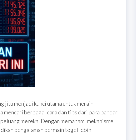
g jitu menjadi kunci utama untuk meraih
mencari berbagai cara dan tips dari para bandar
n peluang mereka. Dengan memahami mekanisme
adikan pengalaman bermain togel lebih