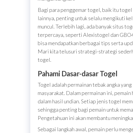
Bagi para penggemar togel, baik itu togel
lainnya, penting untuk selalu mengikuti k
muncul. Terlebih lagi, ada banyak situs t
terpercaya, seperti Alexistogel dan GBO4
bisa mendapatkan berbagai tips serta upd
Mari kita telusuri strategi-strategi sed
togel.
Pahami Dasar-dasar Togel
Togel adalah permainan tebak angka yang 
masyarakat. Dalam permainan ini, pemain 
dalam hasil undian. Setiap jenis togel me
sehingga penting bagi pemain untuk memah
Pengetahuan ini akan membantu meningkat
Sebagai langkah awal, pemain perlu menget