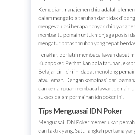
Kemudian, manajemen chip adalah elemen k
dalam mengelola taruhan dan tidak dipeng
mengevaluasi berapa banyak chip yang ter
membantu pemain untuk menjaga posisi da
mengatur batas taruhan yang tepat berdasa
Terakhir, berlatih membaca lawan dapat 
Kudapoker. Perhatikan pola taruhan, ekspr
Belajar ciri-ciri ini dapat menolong pemai
atau lemah. Dengan kombinasi dari pemah
dan kemampuan membaca lawan, pemain d
sukses dalam permainan idn poker ini.
Tips Menguasai IDN Poker
Menguasai IDN Poker memerlukan pemah
dan taktik yang. Satu langkah pertama yan