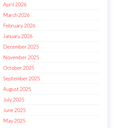
April 2026
March 2026
February 2026
January 2026
December 2025
November 2025
October 2025
September 2025
August 2025
July 2025
June 2025
May 2025