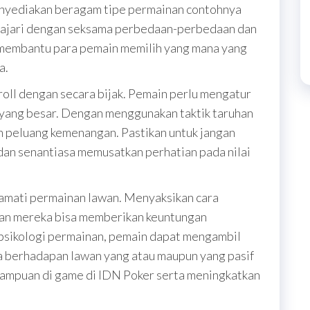
nyediakan beragam tipe permainan contohnya
ajari dengan seksama perbedaan-perbedaan dan
 membantu para pemain memilih yang mana yang
a.
roll dengan secara bijak. Pemain perlu mengatur
 yang besar. Dengan menggunakan taktik taruhan
 peluang kemenangan. Pastikan untuk jangan
an senantiasa memusatkan perhatian pada nilai
gamati permainan lawan. Menyaksikan cara
han mereka bisa memberikan keuntungan
sikologi permainan, pemain dapat mengambil
ika berhadapan lawan yang atau maupun yang pasif
mampuan di game di IDN Poker serta meningkatkan