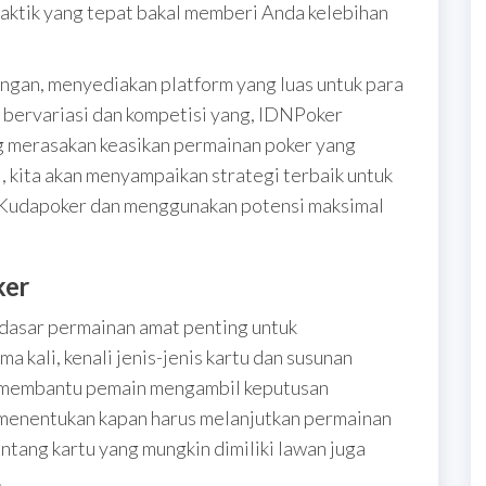
taktik yang tepat bakal memberi Anda kelebihan
ingan, menyediakan platform yang luas untuk para
bervariasi dan kompetisi yang, IDNPoker
g merasakan keasikan permainan poker yang
, kita akan menyampaikan strategi terbaik untuk
Kudapoker dan menggunakan potensi maksimal
ker
dasar permainan amat penting untuk
kali, kenali jenis-jenis kartu dan susunan
an membantu pemain mengambil keputusan
t menentukan kapan harus melanjutkan permainan
ntang kartu yang mungkin dimiliki lawan juga
.