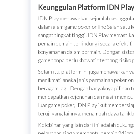
Keunggulan Platform IDN Pla
IDN Play menawarkan sejumlah keunggulan
dalam alam game poker online Salah satu k
sangat tingkat tinggi. IDN Play memastika
pemain pemain terlindungi secara efekti
kenyamanan dalam bermain. Dengan sistem 
game tanpa perlu khawatir tentang risiko 
Selain itu, platform ini juga menawarkan 
menikmati aneka jenis permainan poker on
beragam lagi. Dengan banyaknya pilihan t
mendapatkan kejenuhan dan masih mempun
luar game poker, IDN Play ikut mempersi
teruji yang lainnya, menambah daya tarik 
Kelebihan yang lain dari ini adalah dukun
pelayanan siaga membantu pemain 24 jam s