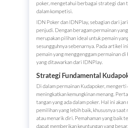
poker, mengetahui berbagai strategi dan 
dalam kompetisi.
IDN Poker dan IDNPlay, sebagian dari jar
penjudi. Dengan beragam permainan yang 
merupakan pilihan ideal untuk pemain yan
sesungguhnya sebenarnya. Pada artikel ini
pemain yang menggenggam permainan di 
yang ditawarkan dari IDNPlay.
Strategi Fundamental Kudapo
Di dalam permainan Kudapoker, mengerti 
meningkatkan kemungkinan menang. Pertama 
tangan yang ada dalam poker. Hal ini ak
pemilihan yang lebih baik, khususnya saa
atau menarik diri. Pemahaman yang baik te
dapat memberikan keuntungan yang besar