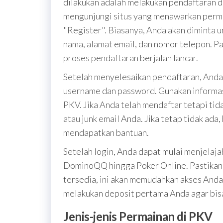
dilakukan adalah melakukan pendaftaran d
mengunjungi situs yang menawarkan perma
"Register". Biasanya, Anda akan diminta u
nama, alamat email, dan nomor telepon. P
proses pendaftaran berjalan lancar.
Setelah menyelesaikan pendaftaran, Anda 
username dan password. Gunakan informasi 
PKV. Jika Anda telah mendaftar tetapi tid
atau junk email Anda. Jika tetap tidak ada
mendapatkan bantuan.
Setelah login, Anda dapat mulai menjelaja
DominoQQ hingga Poker Online. Pastikan 
tersedia, ini akan memudahkan akses Anda 
melakukan deposit pertama Anda agar bis
Jenis-jenis Permainan di PKV