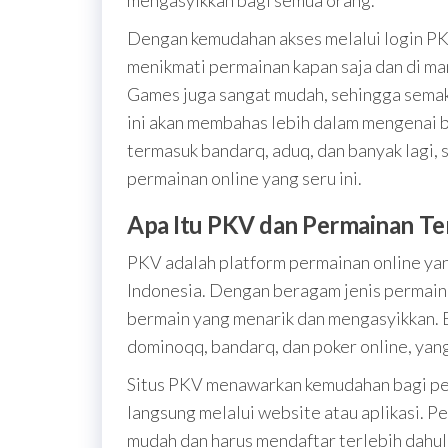
mengasyikkan bagi semua orang.
Dengan kemudahan akses melalui login P
menikmati permainan kapan saja dan di man
Games juga sangat mudah, sehingga semaki
ini akan membahas lebih dalam mengenai b
termasuk bandarq, aduq, dan banyak lagi,
permainan online yang seru ini.
Apa Itu PKV dan Permainan Te
PKV adalah platform permainan online yan
Indonesia. Dengan beragam jenis permai
bermain yang menarik dan mengasyikkan. 
dominoqq, bandarq, dan poker online, yan
Situs PKV menawarkan kemudahan bagi pe
langsung melalui website atau aplikasi. 
mudah dan harus mendaftar terlebih dahul