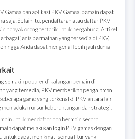
KV Games dan aplikasi PKV Games, pemain dapat
a saja. Selain itu, pendaftaran atau daftar PKV
n banyak orang tertarik untuk bergabung. Artikel
erbagai jenis permainan yang tersedia di PKV,
 sehingga Anda dapat mengenal lebih jauh dunia
rkait
g semakin populer di kalangan pemain di
nan yang tersedia, PKV memberikan pengalaman
Beberapa game yang terkenal di PKV antara lain
g memadukan unsur keberuntungan dan strategi.
main untuk mendaftar dan bermain secara
Pemain dapat melakukan login PKV games dengan
u untuk dapat menikmati semua fitur yang