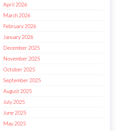
April 2026
March 2026
February 2026
January 2026
December 2025
November 2025
October 2025
September 2025
August 2025
July 2025
June 2025
May 2025