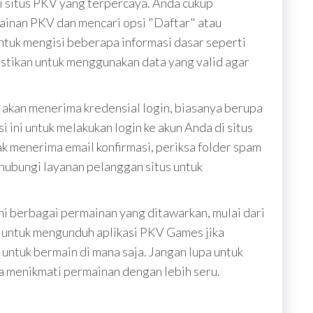
i situs PKV yang terpercaya. Anda cukup
inan PKV dan mencari opsi "Daftar" atau
ntuk mengisi beberapa informasi dasar seperti
astikan untuk menggunakan data yang valid agar
akan menerima kredensial login, biasanya berupa
ini untuk melakukan login ke akun Anda di situs
ak menerima email konfirmasi, periksa folder spam
, hubungi layanan pelanggan situs untuk
hi berbagai permainan yang ditawarkan, mulai dari
untuk mengunduh aplikasi PKV Games jika
untuk bermain di mana saja. Jangan lupa untuk
a menikmati permainan dengan lebih seru.