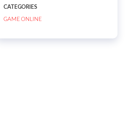
CATEGORIES
GAME ONLINE