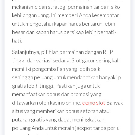
mekanisme dan strategi permainan tanpa risiko
kehilangan uang. Ini memberi Anda kesempatan
untuk mengetahui kapan harus bertaruh lebih
besar dan kapan harus bersikap lebih berhati-
hati.
Selanjutnya, pilihlah permainan dengan RTP
tinggi dan variasi sedang. Slot gacor sering kali
memiliki pengembalian yang lebih baik,
sehingga peluang untuk mendapatkan banyak jp
gratis lebih tinggi. Pastikan juga untuk
memanfaatkan bonus dan promosi yang
ditawarkan oleh kasino online.
demo slot
Banyak
situs yang memberikan bonus setoran atau
putaran gratis yang dapat meningkatkan
peluang Anda untuk meraih jackpot tanpa perlu