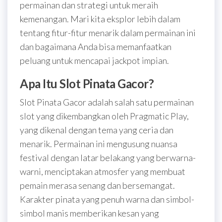
permainan dan strategi untuk meraih
kemenangan. Mari kita eksplor lebih dalam
tentang fitur-fitur menarik dalam permainan ini
dan bagaimana Anda bisa memanfaatkan
peluang untuk mencapai jackpot impian.
Apa Itu Slot Pinata Gacor?
Slot Pinata Gacor adalah salah satu permainan
slot yang dikembangkan oleh Pragmatic Play,
yang dikenal dengan tema yang ceria dan
menarik. Permainan ini mengusung nuansa
festival dengan latar belakang yang berwarna-
warni, menciptakan atmosfer yang membuat
pemain merasa senang dan bersemangat.
Karakter pinata yang penuh warna dan simbol-
simbol manis memberikan kesan yang