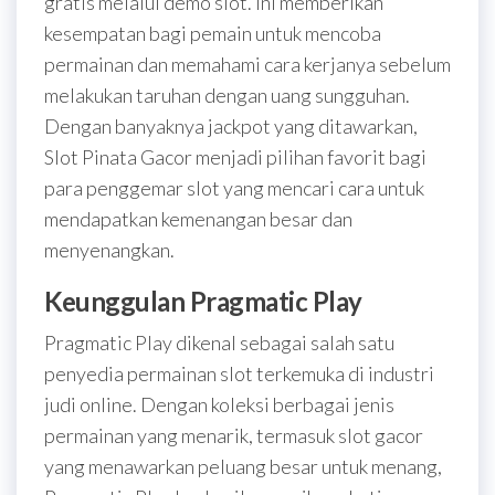
gratis melalui demo slot. Ini memberikan
kesempatan bagi pemain untuk mencoba
permainan dan memahami cara kerjanya sebelum
melakukan taruhan dengan uang sungguhan.
Dengan banyaknya jackpot yang ditawarkan,
Slot Pinata Gacor menjadi pilihan favorit bagi
para penggemar slot yang mencari cara untuk
mendapatkan kemenangan besar dan
menyenangkan.
Keunggulan Pragmatic Play
Pragmatic Play dikenal sebagai salah satu
penyedia permainan slot terkemuka di industri
judi online. Dengan koleksi berbagai jenis
permainan yang menarik, termasuk slot gacor
yang menawarkan peluang besar untuk menang,