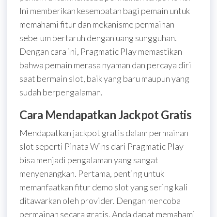
Ini memberikan kesempatan bagi pemain untuk
memahami fitur dan mekanisme permainan
sebelum bertaruh dengan uang sungguhan.
Dengan cara ini, Pragmatic Play memastikan
bahwa pemain merasa nyaman dan percaya diri
saat bermain slot, baik yang baru maupun yang
sudah berpengalaman.
Cara Mendapatkan Jackpot Gratis
Mendapatkan jackpot gratis dalam permainan
slot seperti Pinata Wins dari Pragmatic Play
bisa menjadi pengalaman yang sangat
menyenangkan. Pertama, penting untuk
memanfaatkan fitur demo slot yang sering kali
ditawarkan oleh provider. Dengan mencoba
permainan secara gratis, Anda dapat memahami