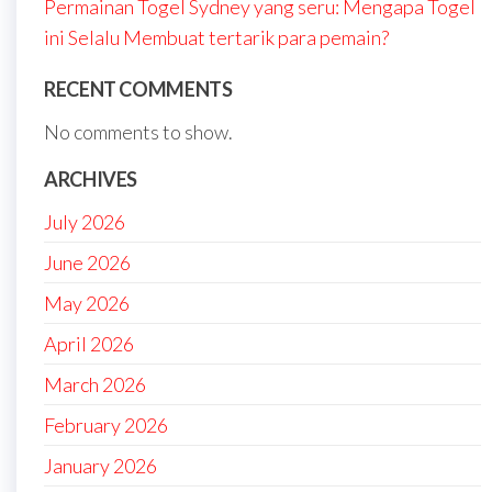
Permainan Togel Sydney yang seru: Mengapa Togel
ini Selalu Membuat tertarik para pemain?
RECENT COMMENTS
No comments to show.
ARCHIVES
July 2026
June 2026
May 2026
April 2026
March 2026
February 2026
January 2026