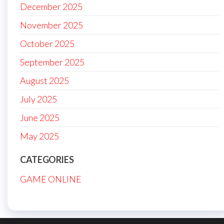
December 2025
November 2025
October 2025
September 2025
August 2025
July 2025
June 2025
May 2025
CATEGORIES
GAME ONLINE